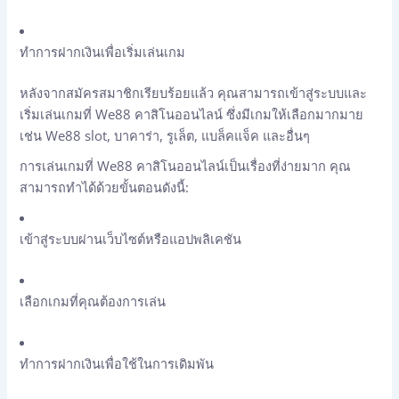
ทำการฝากเงินเพื่อเริ่มเล่นเกม
หลังจากสมัครสมาชิกเรียบร้อยแล้ว คุณสามารถเข้าสู่ระบบและ
เริ่มเล่นเกมที่ We88 คาสิโนออนไลน์ ซึ่งมีเกมให้เลือกมากมาย
เช่น We88 slot, บาคาร่า, รูเล็ต, แบล็คแจ็ค และอื่นๆ
การเล่นเกมที่ We88 คาสิโนออนไลน์เป็นเรื่องที่ง่ายมาก คุณ
สามารถทำได้ด้วยขั้นตอนดังนี้:
เข้าสู่ระบบผ่านเว็บไซต์หรือแอปพลิเคชัน
เลือกเกมที่คุณต้องการเล่น
ทำการฝากเงินเพื่อใช้ในการเดิมพัน