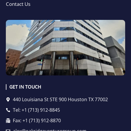
Contact Us
GET IN TOUCH
440 Louisiana St STE 900 Houston TX 77002
Tel: +1 (713) 912-8845
Fax: +1 (713) 912-8870