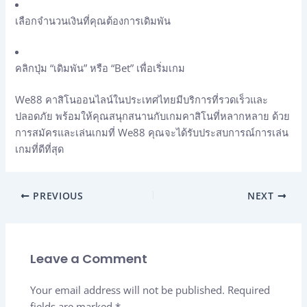
เลือกจำนวนเงินที่คุณต้องการเดิมพัน
คลิกปุ่ม “เดิมพัน” หรือ “Bet” เพื่อเริ่มเกม
We88 คาสิโนออนไลน์ในประเทศไทยมีบริการที่รวดเร็วและ
ปลอดภัย พร้อมให้คุณสนุกสนานกับเกมคาสิโนที่หลากหลาย ด้วย
การสมัครและเล่นเกมที่ We88 คุณจะได้รับประสบการณ์การเล่น
เกมที่ดีที่สุด
PREVIOUS
NEXT
Leave a Comment
Your email address will not be published.
Required
fields are marked
*