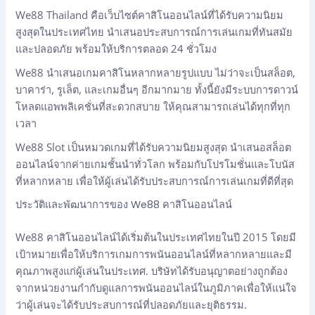
We88 Thailand คือเว็บไซต์คาสิโนออนไลน์ที่ได้รับความนิยม
สูงสุดในประเทศไทย นำเสนอประสบการณ์การเล่นเกมที่ทันสมัย
และปลอดภัย พร้อมให้บริการตลอด 24 ชั่วโมง
We88 นำเสนอเกมคาสิโนหลากหลายรูปแบบ ไม่ว่าจะเป็นสล็อต,
บาคาร่า, รูเล็ต, และเกมอื่นๆ อีกมากมาย ทั้งนี้ยังมีระบบการดาวน์
โหลดแอพพลิเคชั่นที่สะดวกสบาย ให้คุณสามารถเล่นได้ทุกที่ทุก
เวลา
We88 Slot เป็นหมวดเกมที่ได้รับความนิยมสูงสุด นำเสนอสล็อต
ออนไลน์จากค่ายเกมชั้นนำทั่วโลก พร้อมกับโปรโมชั่นและโบนัส
ที่หลากหลาย เพื่อให้ผู้เล่นได้รับประสบการณ์การเล่นเกมที่ดีที่สุด
ประวัติและพัฒนาการของ We88 คาสิโนออนไลน์
We88 คาสิโนออนไลน์ได้เริ่มต้นในประเทศไทยในปี 2015 โดยมี
เป้าหมายเพื่อให้บริการเกมการพนันออนไลน์ที่หลากหลายและมี
คุณภาพสูงแก่ผู้เล่นในประเทศ. บริษัทได้รับอนุญาตอย่างถูกต้อง
จากหน่วยงานกำกับดูแลการพนันออนไลน์ในภูมิภาคเพื่อให้แน่ใจ
ว่าผู้เล่นจะได้รับประสบการณ์ที่ปลอดภัยและยุติธรรม.