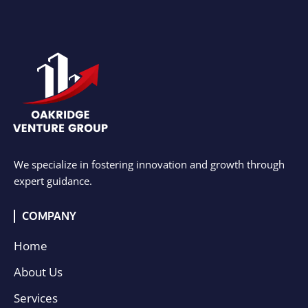
We specialize in fostering innovation and growth through
expert guidance.
COMPANY
Home
About Us
Services