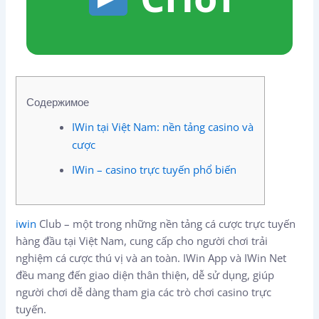
Содержимое
IWin tại Việt Nam: nền tảng casino và
cược
IWin – casino trực tuyến phổ biến
iwin
Club – một trong những nền tảng cá cược trực tuyến
hàng đầu tại Việt Nam, cung cấp cho người chơi trải
nghiệm cá cược thú vị và an toàn. IWin App và IWin Net
đều mang đến giao diện thân thiện, dễ sử dụng, giúp
người chơi dễ dàng tham gia các trò chơi casino trực
tuyến.