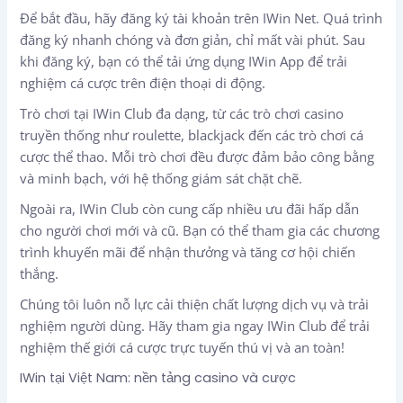
Để bắt đầu, hãy đăng ký tài khoản trên IWin Net. Quá trình
đăng ký nhanh chóng và đơn giản, chỉ mất vài phút. Sau
khi đăng ký, bạn có thể tải ứng dụng IWin App để trải
nghiệm cá cược trên điện thoại di động.
Trò chơi tại IWin Club đa dạng, từ các trò chơi casino
truyền thống như roulette, blackjack đến các trò chơi cá
cược thể thao. Mỗi trò chơi đều được đảm bảo công bằng
và minh bạch, với hệ thống giám sát chặt chẽ.
Ngoài ra, IWin Club còn cung cấp nhiều ưu đãi hấp dẫn
cho người chơi mới và cũ. Bạn có thể tham gia các chương
trình khuyến mãi để nhận thưởng và tăng cơ hội chiến
thắng.
Chúng tôi luôn nỗ lực cải thiện chất lượng dịch vụ và trải
nghiệm người dùng. Hãy tham gia ngay IWin Club để trải
nghiệm thế giới cá cược trực tuyến thú vị và an toàn!
IWin tại Việt Nam: nền tảng casino và cược