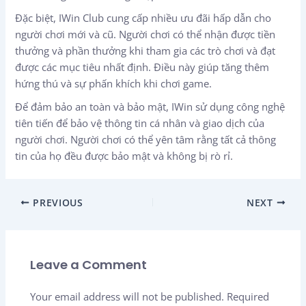
Đặc biệt, IWin Club cung cấp nhiều ưu đãi hấp dẫn cho
người chơi mới và cũ. Người chơi có thể nhận được tiền
thưởng và phần thưởng khi tham gia các trò chơi và đạt
được các mục tiêu nhất định. Điều này giúp tăng thêm
hứng thú và sự phấn khích khi chơi game.
Để đảm bảo an toàn và bảo mật, IWin sử dụng công nghệ
tiên tiến để bảo vệ thông tin cá nhân và giao dịch của
người chơi. Người chơi có thể yên tâm rằng tất cả thông
tin của họ đều được bảo mật và không bị rò rỉ.
PREVIOUS
NEXT
Leave a Comment
Your email address will not be published.
Required