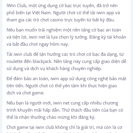
IWin Club, một ứng dụng cờ bạc trực tuyến, đã trở nên
phổ biến tại Việt Nam. Người chơi có thể tải iwin app và
tham gia các trò chơi casino trực tuyến từ bất kỳ đâu.
Nếu bạn muốn trải nghiệm một nền tảng cờ bạc an toàn
và tiện lợi, iwin net là lựa chọn lý tưởng. Đăng ký tài khoản
và bắt đầu chơi ngay hôm nay.
Tải iwin club để tận hưởng các trò chơi cờ bạc đa dạng, từ
roulette đến blackjack. Nền tảng này cung cấp giao diện dễ
sử dụng và dịch vụ khách hàng chuyên nghiệp.
Để đảm bảo an toàn, iwin app sử dụng công nghệ bảo mật
tiên tiến. Người chơi có thể yên tâm khi thực hiện giao
dịch và chơi game.
Nếu bạn là người mới, iwin net cung cấp nhiều chương
trình khuyến mãi hấp dẫn. Thử thách đầu tiên của bạn có
thể là nhận thưởng chào mừng khi đăng ký.
Chơi game tại iwin club không chỉ là giải trí, mà còn là cơ