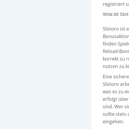
registriert
Was ist Slo
Slotoro ist 
Bonusaktion
finden Spie
Reload-Boni 
korrekt zu 
nutzen zu k
Eine sicher
Slotoro arb
was es zu e
erfolgt übe
sind. Wer s
sollte stets
eingehen.