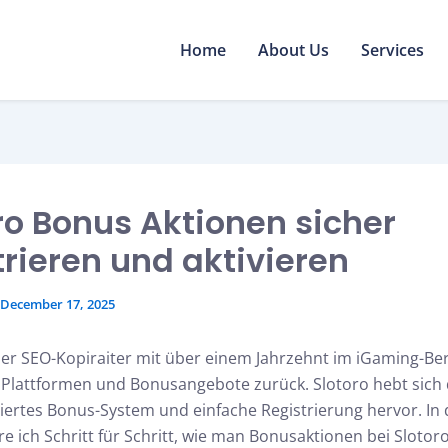
Home
About Us
Services
ro Bonus Aktionen sicher
trieren und aktivieren
December 17, 2025
ner SEO-Kopiraiter mit über einem Jahrzehnt im iGaming-Ber
le Plattformen und Bonusangebote zurück. Slotoro hebt sich
riertes Bonus-System und einfache Registrierung hervor. In
äre ich Schritt für Schritt, wie man Bonusaktionen bei Slotor