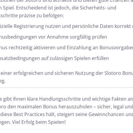
Spiel. Entscheidend ist jedoch, die Sicherheits- und
schritte präzise zu befolgen:
fizielle Registrierung nutzen und persönliche Daten korrekt
nusbedingungen vor Annahme sorgfältig prüfen
nus rechtzeitig aktivieren und Einzahlung an Bonusvorgab
satzbedingungen auf zulässigen Spielen erfüllen
 einer erfolgreichen und sicheren Nutzung der Slotoro Bon
eg.
e gibt Ihnen klare Handlungsschritte und wichtige Fakten an
oro den maximalen Bonus herauszuholen – sicher, legal und 
 diese Best Practices hält, steigert seine Gewinnchancen u
gen. Viel Erfolg beim Spielen!