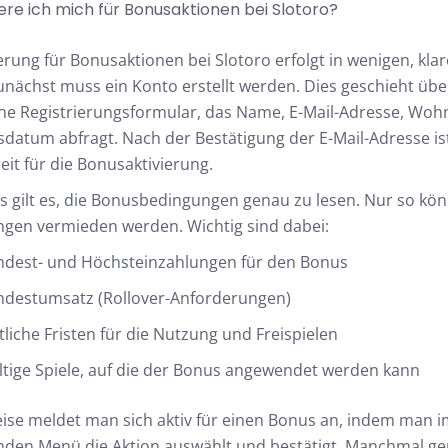
iere ich mich für Bonusaktionen bei Slotoro?
erung für Bonusaktionen bei Slotoro erfolgt in wenigen, kla
Zunächst muss ein Konto erstellt werden. Dies geschieht übe
che Registrierungsformular, das Name, E-Mail-Adresse, Woh
datum abfragt. Nach der Bestätigung der E-Mail-Adresse is
eit für die Bonusaktivierung.
s gilt es, die Bonusbedingungen genau zu lesen. Nur so kö
gen vermieden werden. Wichtig sind dabei:
ndest- und Höchsteinzahlungen für den Bonus
ndestumsatz (Rollover-Anforderungen)
tliche Fristen für die Nutzung und Freispielen
ltige Spiele, auf die der Bonus angewendet werden kann
ise meldet man sich aktiv für einen Bonus an, indem man 
den Menü die Aktion auswählt und bestätigt. Manchmal g