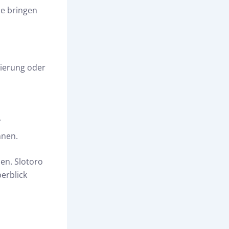
e bringen
rierung oder
.
nnen.
len. Slotoro
berblick