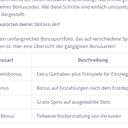
 eines Bonuscodes. Alle diese Schritte sind einfach umzuse
dargestellt.
usarten bietet Slotoro an?
 ein umfangreiches Bonusportfolio, das auf verschiedene Sp
en ist. Hier eine Übersicht der gängigsten Bonusarten:
nusart
Beschreibung
mensbonus
Extra Guthaben plus Freispiele für Einstei
onus
Bonus auf Einzahlungen nach dem Erstdep
Gratis Spins auf ausgewählte Slots
-Bonus
Teilweise Rückerstattung von Verlusten