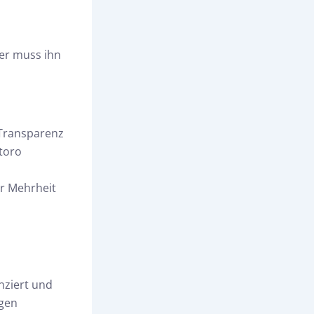
der muss ihn
 Transparenz
otoro
er Mehrheit
enziert und
ngen