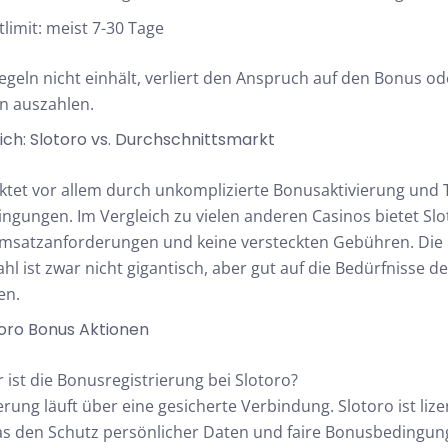
tlimit: meist 7-30 Tage
egeln nicht einhält, verliert den Anspruch auf den Bonus o
n auszahlen.
ich: Slotoro vs. Durchschnittsmarkt
ktet vor allem durch unkomplizierte Bonusaktivierung und
ingungen. Im Vergleich zu vielen anderen Casinos bietet Sl
msatzanforderungen und keine versteckten Gebühren. Die
l ist zwar nicht gigantisch, aber gut auf die Bedürfnisse d
en.
toro Bonus Aktionen
r ist die Bonusregistrierung bei Slotoro?
erung läuft über eine gesicherte Verbindung. Slotoro ist liz
was den Schutz persönlicher Daten und faire Bonusbedingu