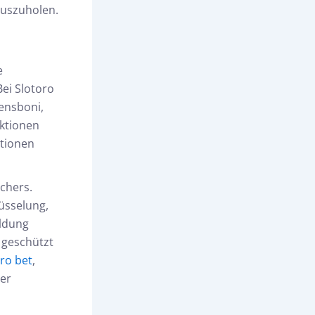
auszuholen.
e
ei Slotoro
ensboni,
Aktionen
ationen
chers.
üsselung,
eldung
 geschützt
oro bet
,
ter