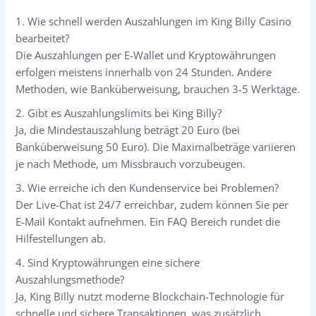
1. Wie schnell werden Auszahlungen im King Billy Casino
bearbeitet?
Die Auszahlungen per E-Wallet und Kryptowährungen
erfolgen meistens innerhalb von 24 Stunden. Andere
Methoden, wie Banküberweisung, brauchen 3-5 Werktage.
2. Gibt es Auszahlungslimits bei King Billy?
Ja, die Mindestauszahlung beträgt 20 Euro (bei
Banküberweisung 50 Euro). Die Maximalbeträge variieren
je nach Methode, um Missbrauch vorzubeugen.
3. Wie erreiche ich den Kundenservice bei Problemen?
Der Live-Chat ist 24/7 erreichbar, zudem können Sie per
E-Mail Kontakt aufnehmen. Ein FAQ Bereich rundet die
Hilfestellungen ab.
4. Sind Kryptowährungen eine sichere
Auszahlungsmethode?
Ja, King Billy nutzt moderne Blockchain-Technologie für
schnelle und sichere Transaktionen, was zusätzlich