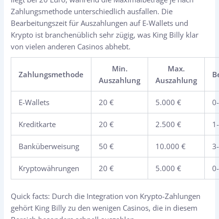
Zahlungsmethode unterschiedlich ausfallen. Die
Bearbeitungszeit für Auszahlungen auf E-Wallets und
Krypto ist branchenüblich sehr zügig, was King Billy klar
von vielen anderen Casinos abhebt.
Min.
Max.
Zahlungsmethode
B
Auszahlung
Auszahlung
E-Wallets
20 €
5.000 €
0
Kreditkarte
20 €
2.500 €
1
Banküberweisung
50 €
10.000 €
3
Kryptowährungen
20 €
5.000 €
0
Quick facts: Durch die Integration von Krypto-Zahlungen
gehört King Billy zu den wenigen Casinos, die in diesem