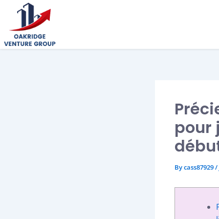
Skip
to
content
Préci
pour 
débu
By
cass87929
/