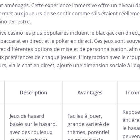
t aménagés. Cette expérience immersive offre un niveau d
permet aux joueurs de se sentir comme s'ils étaient réellem
ino terrestre.
live casino les plus populaires incluent le blackjack en direct,
e baccarat en direct et le poker en direct. Ces jeux sont souv
ec différentes options de mise et de personnalisation, afin
 préférences de chaque joueur. L'interaction avec le croupi
rs, via le chat en direct, ajoute une dimension sociale à l'e
Description
Avantages
Incon
Repose
Jeux de hasard
Faciles à jouer,
entièr
basés sur le hasard,
grande variété de
le hasa
avec des rouleaux
thèmes, potentiel
peuven