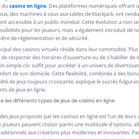
t du
casino en ligne
. Des plateformes numériques offrant 
ux, des machines à sous aux tables de blackjack, ont rendu
ent accessible à un public mondial. Cette évolution a non 
ossibilités pour les joueurs, mais a également introduit de 
ière de réglementation et de sécurité.
incipal des casinos virtuels réside dans leur commodité. Plu
, de respecter des horaires d'ouverture ou de s'habiller de
Un simple clic suffit pour accéder à un univers de divertiss
nfort de son domicile. Cette flexibilité, combinée à des bonu
iété de jeux toujours croissante, explique le succès fulgura
ts de jeux en ligne.
les différents types de jeux de casino en ligne
 des jeux proposés par les casinos en ligne est l'un de leurs
s joueurs peuvent choisir parmi une multitude d'options, all
raditionnels aux créations plus modernes et innovantes. Par