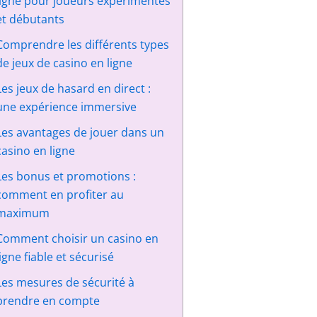
ligne pour joueurs expérimentés
et débutants
Comprendre les différents types
de jeux de casino en ligne
Les jeux de hasard en direct :
une expérience immersive
Les avantages de jouer dans un
casino en ligne
Les bonus et promotions :
comment en profiter au
maximum
Comment choisir un casino en
ligne fiable et sécurisé
Les mesures de sécurité à
prendre en compte