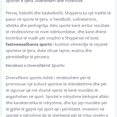
Sportet e tjera: Diversifikim dhe Potencial
Përveç futbollit dhe basketbollit, Shqipëria ka një traditë të
pasur në sporte të tjera, si hendbolli, vullnetarizmi,
atletika dhe peshngritja. Këto sporte kanë arritur rezultate
të rëndësishme në nivel ndërkombëtar, dhe kanë dhënë
kontribut të madh për imazhin e Shqipërisë në botë.
fastnewsalbania sports
i kushton vëmendje të veçantë
sporteve të tjera, duke ofruar lajme, analiza dhe
përmbledhje të përziera.
Rëndësia e Diversifikimit Sportiv
Diversifikimi sportiv është i rëndësishëm për të
promovuar një kulturë sportive të shëndetshme dhe për
të siguruar që më shumë njerëz të kenë mundësi të
angazhohen në sport. Sportet e ndryshme kërkojnë aftësi
dhe karakteristika të ndryshme, dhe kjo jep mundësi për
të gjithë të gjejnë një sport që i përshtatet. Investimi në
sportet e ndryshme do të shërbejnë për të rritur nivelin e