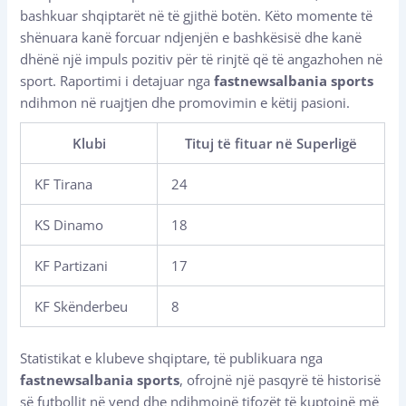
bashkuar shqiptarët në të gjithë botën. Këto momente të
shënuara kanë forcuar ndjenjën e bashkësisë dhe kanë
dhënë një impuls pozitiv për të rinjtë që të angazhohen në
sport. Raportimi i detajuar nga
fastnewsalbania sports
ndihmon në ruajtjen dhe promovimin e këtij pasioni.
Klubi
Tituj të fituar në Superligë
KF Tirana
24
KS Dinamo
18
KF Partizani
17
KF Skënderbeu
8
Statistikat e klubeve shqiptare, të publikuara nga
fastnewsalbania sports
, ofrojnë një pasqyrë të historisë
së futbollit në vend dhe ndihmojnë tifozët të kuptojnë më