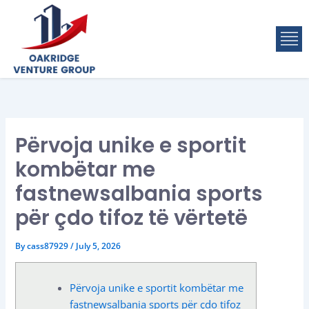
Skip
to
M
content
Përvoja unike e sportit
kombëtar me
fastnewsalbania sports
për çdo tifoz të vërtetë
By
cass87929
/
July 5, 2026
Përvoja unike e sportit kombëtar me
fastnewsalbania sports për çdo tifoz