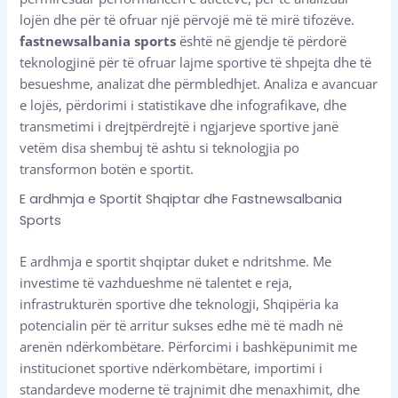
lojën dhe për të ofruar një përvojë më të mirë tifozëve.
fastnewsalbania sports
është në gjendje të përdorë
teknologjinë për të ofruar lajme sportive të shpejta dhe të
besueshme, analizat dhe përmbledhjet. Analiza e avancuar
e lojës, përdorimi i statistikave dhe infografikave, dhe
transmetimi i drejtpërdrejtë i ngjarjeve sportive janë
vetëm disa shembuj të ashtu si teknologjia po
transformon botën e sportit.
E ardhmja e Sportit Shqiptar dhe Fastnewsalbania
Sports
E ardhmja e sportit shqiptar duket e ndritshme. Me
investime të vazhdueshme në talentet e reja,
infrastrukturën sportive dhe teknologji, Shqipëria ka
potencialin për të arritur sukses edhe më të madh në
arenën ndërkombëtare. Përforcimi i bashkëpunimit me
institucionet sportive ndërkombëtare, importimi i
standardeve moderne të trajnimit dhe menaxhimit, dhe