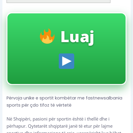
Luaj
Përvoja unike e sportit kombëtar me fastnewsalbania
sports për çdo tifoz të vërtetë
Në Shqipëri, pasioni për sportin është i thellë dhe i
përhapur. Qytetarët shqiptarë janë të etur për lajme
sportive dhe informacione të reja, veçanërisht kur bëhet