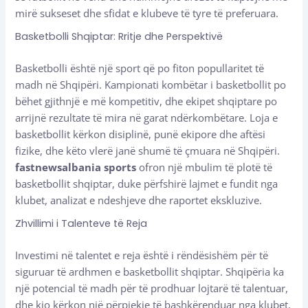
mirë sukseset dhe sfidat e klubeve të tyre të preferuara.
Basketbolli Shqiptar: Rritje dhe Perspektivë
Basketbolli është një sport që po fiton popullaritet të
madh në Shqipëri. Kampionati kombëtar i basketbollit po
bëhet gjithnjë e më kompetitiv, dhe ekipet shqiptare po
arrijnë rezultate të mira në garat ndërkombëtare. Loja e
basketbollit kërkon disiplinë, punë ekipore dhe aftësi
fizike, dhe këto vlerë janë shumë të çmuara në Shqipëri.
fastnewsalbania sports
ofron një mbulim të plotë të
basketbollit shqiptar, duke përfshirë lajmet e fundit nga
klubet, analizat e ndeshjeve dhe raportet ekskluzive.
Zhvillimi i Talenteve të Reja
Investimi në talentet e reja është i rëndësishëm për të
siguruar të ardhmen e basketbollit shqiptar. Shqipëria ka
një potencial të madh për të prodhuar lojtarë të talentuar,
dhe kjo kërkon një përpjekje të bashkërenduar nga klubet,