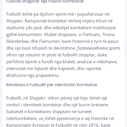
Futbolli Shqiptar: Një Pasion Kombëtar
Futbolli është pa dyshim sporti më i popullarizuar në
Shqipëri. Kampionati kombëtar tërheq mijëra tifozë në
stadiume çdo javë, dhe ndeshjet kombëtare mobilizojnë
gjithë komunitetin. Klubet shqiptare, si Partizani, Tirana,
Skënderbeu dhe Flamurtari, kanë historinë e tyre të pasur
dhe një bazë tifozësh të devotshme.
fastnewsalbania sports
ofron një mbulim të plotë të futbollit shqiptar, duke
përfshirë lajmet e fundit nga klubet, analizat e ndeshjeve,
intervistat me lojtarët dhe trajnerët, dhe raportet
ekskluzive nga prapaskena.
Rëndësia e Futbollit për Identitetin Kombëtar
Futbolli, në Shqipëri, shkon përtej një loje; është një
simbol i identitetit kombëtar dhe një burim krenarie.
Sukseset e kombëtares shqiptare në turneet
ndërkombëtare, siç është pjesëmarrja e saj historike në
Kampionatin Evropian të Futbollit në vitin 2016, kanë