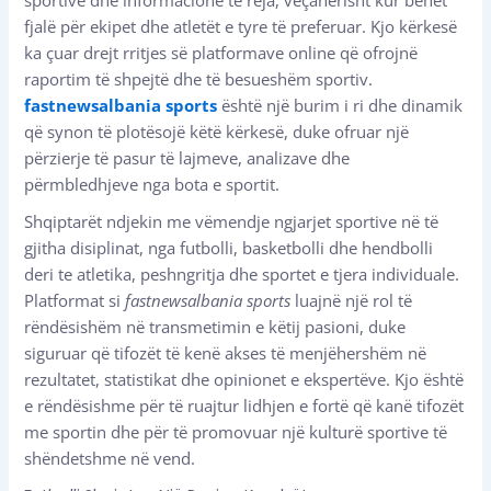
fjalë për ekipet dhe atletët e tyre të preferuar. Kjo kërkesë
ka çuar drejt rritjes së platformave online që ofrojnë
raportim të shpejtë dhe të besueshëm sportiv.
fastnewsalbania sports
është një burim i ri dhe dinamik
që synon të plotësojë këtë kërkesë, duke ofruar një
përzierje të pasur të lajmeve, analizave dhe
përmbledhjeve nga bota e sportit.
Shqiptarët ndjekin me vëmendje ngjarjet sportive në të
gjitha disiplinat, nga futbolli, basketbolli dhe hendbolli
deri te atletika, peshngritja dhe sportet e tjera individuale.
Platformat si
fastnewsalbania sports
luajnë një rol të
rëndësishëm në transmetimin e këtij pasioni, duke
siguruar që tifozët të kenë akses të menjëhershëm në
rezultatet, statistikat dhe opinionet e ekspertëve. Kjo është
e rëndësishme për të ruajtur lidhjen e fortë që kanë tifozët
me sportin dhe për të promovuar një kulturë sportive të
shëndetshme në vend.