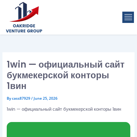
Skip
to
M
content
1win — официальный сайт
букмекерской конторы
1вин
By
cass87929
/
June 25, 2026
1win — официальный сайт букмекерской конторы 1вин