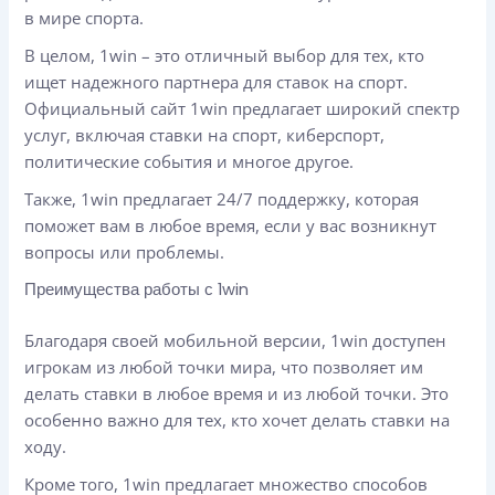
в мире спорта.
В целом, 1win – это отличный выбор для тех, кто
ищет надежного партнера для ставок на спорт.
Официальный сайт 1win предлагает широкий спектр
услуг, включая ставки на спорт, киберспорт,
политические события и многое другое.
Также, 1win предлагает 24/7 поддержку, которая
поможет вам в любое время, если у вас возникнут
вопросы или проблемы.
Преимущества работы с 1win
Благодаря своей мобильной версии, 1win доступен
игрокам из любой точки мира, что позволяет им
делать ставки в любое время и из любой точки. Это
особенно важно для тех, кто хочет делать ставки на
ходу.
Кроме того, 1win предлагает множество способов