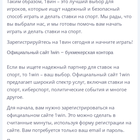
Таким образом, 1вин – это лучший выбор для
игроков, которые ищут надежный и безопасный
способ играть и делать ставки на спорт. Мы рады, что
вы выбрали нас, и мы готовы помочь вам начать
играть и делать ставки на спорт.
Зарегистрируйтесь на 1вин сегодня и начните играть!
Официальный сайт 1win – букмекерская контора
Если вы ищете надежный партнер для ставок на
спорт, то 1win – ваш выбор. Официальный сайт 1win
предлагает широкий спектр услуг, включая ставки на
спорт, киберспорт, политические события и многое
другое.
Для начала, вам нужно зарегистрироваться на
официальном сайте 1win. Это можно сделать в
считанные минуты, используя форму регистрации на
сайте. Вам потребуется только ваш email и пароль.