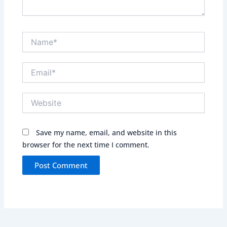
Name*
Email*
Website
Save my name, email, and website in this
browser for the next time I comment.