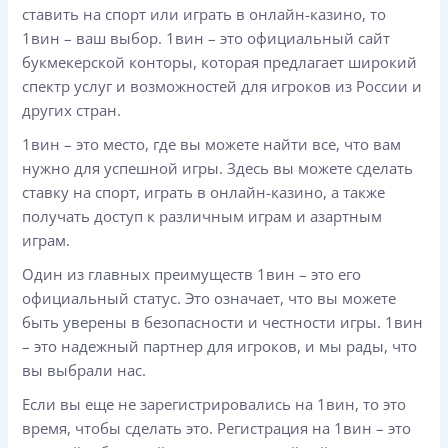
ставить на спорт или играть в онлайн-казино, то
1вин – ваш выбор. 1вин – это официальный сайт
букмекерской конторы, которая предлагает широкий
спектр услуг и возможностей для игроков из России и
других стран.
1вин – это место, где вы можете найти все, что вам
нужно для успешной игры. Здесь вы можете сделать
ставку на спорт, играть в онлайн-казино, а также
получать доступ к различным играм и азартным
играм.
Один из главных преимуществ 1вин – это его
официальный статус. Это означает, что вы можете
быть уверены в безопасности и честности игры. 1вин
– это надежный партнер для игроков, и мы рады, что
вы выбрали нас.
Если вы еще не зарегистрировались на 1вин, то это
время, чтобы сделать это. Регистрация на 1вин – это