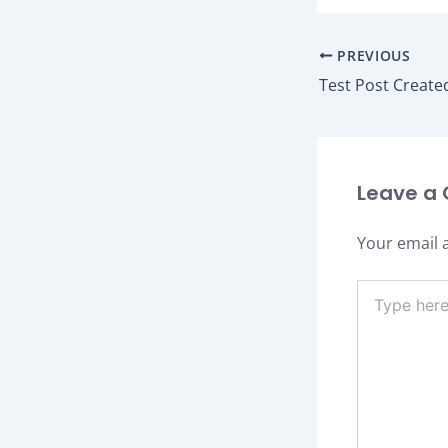
PREVIOUS
Test Post Create
Leave a
Your email a
Type
here..