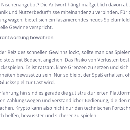
in Nischenangebot? Die Antwort hängt maßgeblich davon ab, 
chnik und Nutzerbedürfnisse miteinander zu verbinden. Für d
ung wagen, bietet sich ein faszinierendes neues Spielumfel
elle Gewinne verspricht.
erantwortung bewahren
er Reiz des schnellen Gewinns lockt, sollte man das Spiele
no stets mit Bedacht angehen. Das Risiko von Verlusten best
ücksspielen. Es ist ratsam, klare Grenzen zu setzen und sich
heiten bewusst zu sein. Nur so bleibt der Spaß erhalten, o
 Glücksspiel zur Last wird.
rfahrung hin sind es gerade die gut strukturierten Plattfor
en Zahlungswegen und verständlicher Bedienung, die den 
achen. Krypto kann also nicht nur den technischen Fortschri
h helfen, bewusster und sicherer zu spielen.