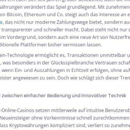
währungen verändert das Spiel grundlegend. Mit zunehmen
on Bitcoin, Ethereum und Co. steigt auch das Interesse an
no
, das nicht nur moderne Zahlungswege bietet, sondern au
e transparenter und schneller macht. Dabei steht nicht nur 
im Vordergrund, sondern auch eine neue Art von Nutzerfre
aditionelle Plattformen bisher vermissen lassen.
ain-Technologie ermöglicht es, Transaktionen unmittelbar u
, was besonders in der Glücksspielbranche Vertrauen schaff
, wenn Ein- und Auszahlungen in Echtzeit erfolgen, ohne auf
ister angewiesen zu sein. Doch wie schlägt sich dieser Tren
 zwischen einfacher Bedienung und innovativer Technik
-Online-Casinos setzen mittlerweile auf intuitive Benutzero
Neueinsteiger ohne Vorkenntnisse schnell zurechtkommen
ass Kryptowährungen kompliziert sind, verliert so zunehm