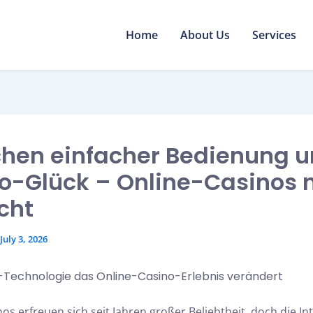
Home
About Us
Services
hen einfacher Bedienung 
o-Glück – Online-Casinos 
cht
July 3, 2026
-Technologie das Online-Casino-Erlebnis verändert
os erfreuen sich seit Jahren großer Beliebtheit, doch die In