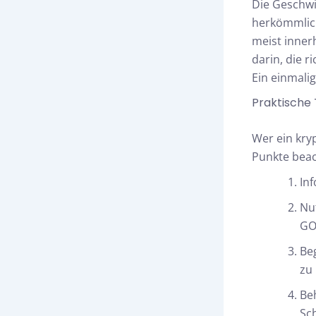
Die Geschwi
herkömmlic
meist inner
darin, die r
Ein einmali
Praktische 
Wer ein kry
Punkte bea
Inf
Nu
GO
Be
zu
Beh
Sch