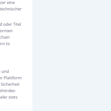
zer eine
 technischer
d oder Titel
tformen
chain
urn to
n und
er Plattform
 Sicherheit
behörden
ler stets