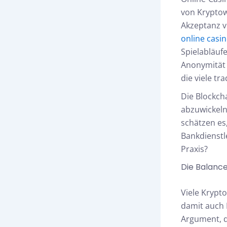
von Krypto
Akzeptanz v
online casi
Spielabläuf
Anonymität 
die viele tr
Die Blockch
abzuwickeln
schätzen es
Bankdienstle
Praxis?
Die Balance
Viele Krypto
damit auch 
Argument, d