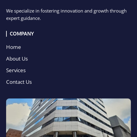
We specialize in fostering innovation and growth through
expert guidance.
COMPANY
Home
About Us
Services
Contact Us