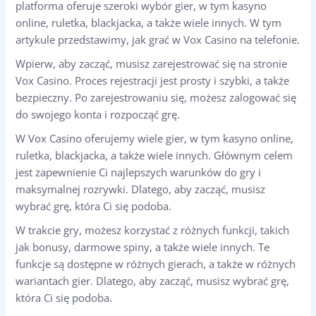
platforma oferuje szeroki wybór gier, w tym kasyno
online, ruletka, blackjacka, a także wiele innych. W tym
artykule przedstawimy, jak grać w Vox Casino na telefonie.
Wpierw, aby zacząć, musisz zarejestrować się na stronie
Vox Casino. Proces rejestracji jest prosty i szybki, a także
bezpieczny. Po zarejestrowaniu się, możesz zalogować się
do swojego konta i rozpocząć grę.
W Vox Casino oferujemy wiele gier, w tym kasyno online,
ruletka, blackjacka, a także wiele innych. Głównym celem
jest zapewnienie Ci najlepszych warunków do gry i
maksymalnej rozrywki. Dlatego, aby zacząć, musisz
wybrać grę, która Ci się podoba.
W trakcie gry, możesz korzystać z różnych funkcji, takich
jak bonusy, darmowe spiny, a także wiele innych. Te
funkcje są dostępne w różnych gierach, a także w różnych
wariantach gier. Dlatego, aby zacząć, musisz wybrać grę,
która Ci się podoba.