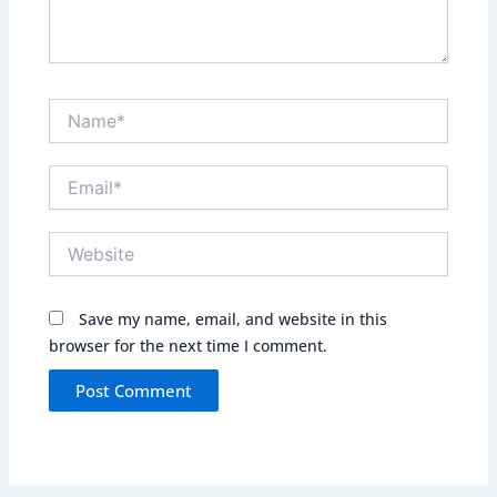
Name*
Email*
Website
Save my name, email, and website in this
browser for the next time I comment.