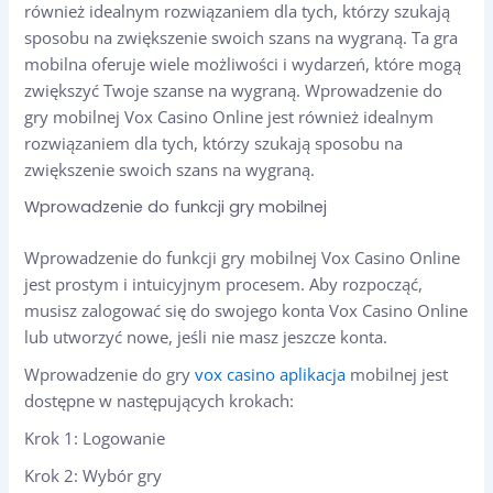
również idealnym rozwiązaniem dla tych, którzy szukają
sposobu na zwiększenie swoich szans na wygraną. Ta gra
mobilna oferuje wiele możliwości i wydarzeń, które mogą
zwiększyć Twoje szanse na wygraną. Wprowadzenie do
gry mobilnej Vox Casino Online jest również idealnym
rozwiązaniem dla tych, którzy szukają sposobu na
zwiększenie swoich szans na wygraną.
Wprowadzenie do funkcji gry mobilnej
Wprowadzenie do funkcji gry mobilnej Vox Casino Online
jest prostym i intuicyjnym procesem. Aby rozpocząć,
musisz zalogować się do swojego konta Vox Casino Online
lub utworzyć nowe, jeśli nie masz jeszcze konta.
Wprowadzenie do gry
vox casino aplikacja
mobilnej jest
dostępne w następujących krokach:
Krok 1: Logowanie
Krok 2: Wybór gry