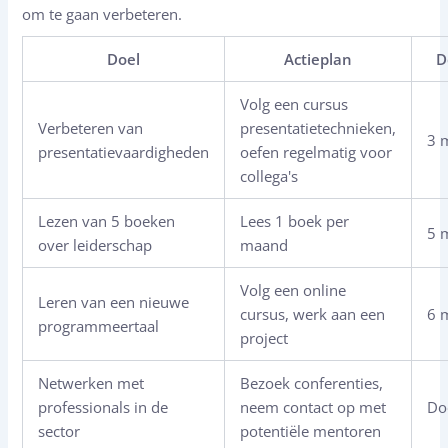
om te gaan verbeteren.
Doel
Actieplan
D
Volg een cursus
Verbeteren van
presentatietechnieken,
3 
presentatievaardigheden
oefen regelmatig voor
collega's
Lezen van 5 boeken
Lees 1 boek per
5 
over leiderschap
maand
Volg een online
Leren van een nieuwe
cursus, werk aan een
6 
programmeertaal
project
Netwerken met
Bezoek conferenties,
professionals in de
neem contact op met
Do
sector
potentiële mentoren