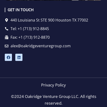
GET IN TOUCH
440 Louisiana St STE 900 Houston TX 77002
Tel: +1 (713) 912-8845
Fax: +1 (713) 912-8870
alex@oakridgeventuregroup.com
F
L
a
i
c
n
e
k
b
e
o
d
o
i
k
n
Privacy Policy
©2024 Oakridge Venture Group LLC. All rights
reserved.