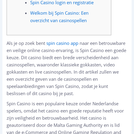
Spin Casino login en registratie
Welkom bij Spin Casino: Een
overzicht van casinospellen
Als je op zoek bent
spin casino app
naar een betrouwbare
en veilige online casino-ervaring, is Spin Casino een goede
keuze. Dit casino biedt een brede verscheidenheid aan
casinospellen, waaronder klassieke gokkasten, video
gokkasten en live casinospellen. In dit artikel zullen we
een overzicht geven van de casinospellen en
speelaanbiedingen van Spin Casino, zodat je kunt
beslissen of dit casino bij je past.
Spin Casino is een populaire keuze onder Nederlandse
spelers, omdat het casino een goede reputatie heeft voor
zijn veiligheid en betrouwbaarheid. Het casino is
geautoriseerd door de Malta Gaming Authority en is lid
van de e-Commerce and Online Gaming Regulation and