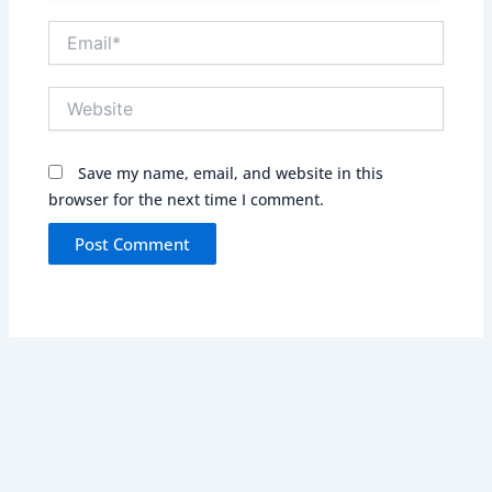
Email*
Website
Save my name, email, and website in this
browser for the next time I comment.