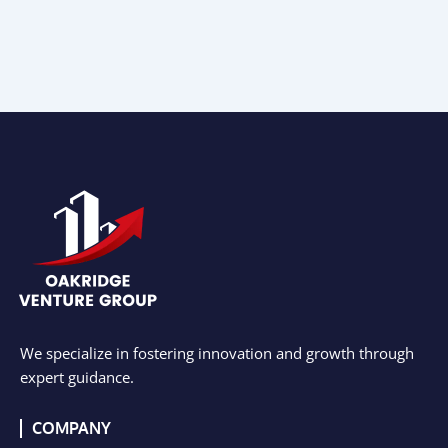
We specialize in fostering innovation and growth through
expert guidance.
COMPANY