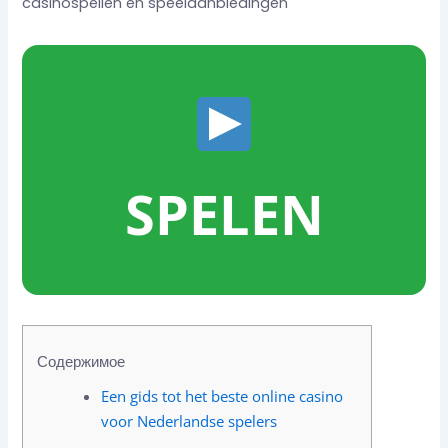
casinospellen en speelaanbiedingen
SPELEN
Содержимое
Een gids tot het beste online casino
voor Nederlandse spelers