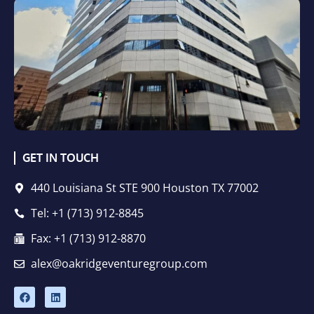
GET IN TOUCH
440 Louisiana St STE 900 Houston TX 77002
Tel: +1 (713) 912-8845
Fax: +1 (713) 912-8870
alex@oakridgeventuregroup.com
F
L
a
i
c
n