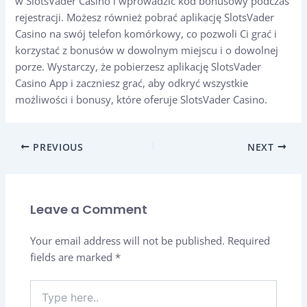
w SlotsVader Casino i wprowadzić kod bonusowy podczas
rejestracji. Możesz również pobrać aplikację SlotsVader
Casino na swój telefon komórkowy, co pozwoli Ci grać i
korzystać z bonusów w dowolnym miejscu i o dowolnej
porze. Wystarczy, że pobierzesz aplikację SlotsVader
Casino App i zaczniesz grać, aby odkryć wszystkie
możliwości i bonusy, które oferuje SlotsVader Casino.
PREVIOUS
NEXT
Leave a Comment
Your email address will not be published.
Required
fields are marked
*
Type
here..