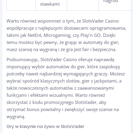
nagród
stawkami
Warto również wspomnieć o tym, że SlotsVader Casino
współpracuje z najlepszymi dostawcami oprogramowania,
takimi jak NetEnt, Microgaming, czy Play’n GO. Dzięki
temu możesz być pewny, że grając w automaty do gier,
masz szansę na wygraną i że gra jest fair i bezpieczna.
Podsumowując, SlotsVader Casino oferuje naprawdę
imponujący wybór automatów do gier, które zaspokoją
potrzeby nawet najbardziej wymagających graczy. Możesz
wybrać spośród klasycznych slotów, gier z jackpotami, a
także nowoczesnych automatów z zaawansowanymi
funkcjami i efektami wizualnymi. Warto również
skorzystać z kodu promocyjnego SlotsVader, aby
otrzymać bonus powitalny i zwiększyć swoje szanse na
wygraną.
Gry w kasynie na żywo w SlotsVader