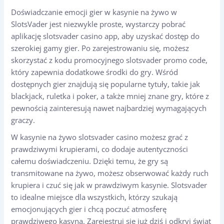
Doświadczanie emocji gier w kasynie na żywo w
SlotsVader jest niezwykle proste, wystarczy pobrać
aplikację slotsvader casino app, aby uzyskać dostęp do
szerokiej gamy gier. Po zarejestrowaniu się, możesz
skorzystać z kodu promocyjnego slotsvader promo code,
który zapewnia dodatkowe środki do gry. Wśród
dostępnych gier znajdują się popularne tytuły, takie jak
blackjack, ruletka i poker, a także mniej znane gry, które z
pewnością zainteresują nawet najbardziej wymagających
graczy.
W kasynie na żywo slotsvader casino możesz grać z
prawdziwymi krupierami, co dodaje autentyczności
całemu doświadczeniu. Dzięki temu, że gry są
transmitowane na żywo, możesz obserwować każdy ruch
krupiera i czuć się jak w prawdziwym kasynie. Slotsvader
to idealne miejsce dla wszystkich, którzy szukają
emocjonujących gier i chcą poczuć atmosferę
prawdziwego kasyna. Zarejestruj się już dziś i odkryj świat