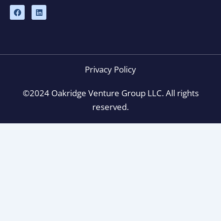
F
L
a
i
c
n
e
k
b
e
o
d
o
i
k
n
Privacy Policy
©2024 Oakridge Venture Group LLC. All rights
reserved.