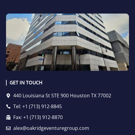
GET IN TOUCH
440 Louisiana St STE 900 Houston TX 77002
Tel: +1 (713) 912-8845
Fax: +1 (713) 912-8870
alex@oakridgeventuregroup.com