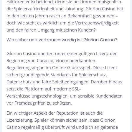
Faktoren entscheidend, denn sie bestimmen maßgeblich
die Spielerzufriedenheit und -bindung. Glorion Casino hat
in den letzten Jahren rasch an Bekanntheit gewonnen –
doch wie steht es wirklich um die Vertrauenswürdigkeit
und den fairen Umgang mit seinen Kunden?
Wie sicher und vertrauenswürdig ist Glorion Casino?
Glorion Casino operiert unter einer gültigen Lizenz der
Regierung von Curacao, einem anerkannten
Regulierungsorgan im Online-Glücksspiel. Diese Lizenz
sichert grundlegende Standards für Spielerschutz,
Datenschutz und faire Spielbedingungen. Darüber hinaus
setzt die Plattform auf moderne SSL-
Verschlüsselungstechnologien, um sensible Kundendaten
vor Fremdzugriffen zu schützen.
Ein wichtiger Aspekt der Reputation ist auch die
Lizenzierung. Spieler können sicher sein, dass Glorion
Casino regelmäßig überprüft wird und sich an geltende