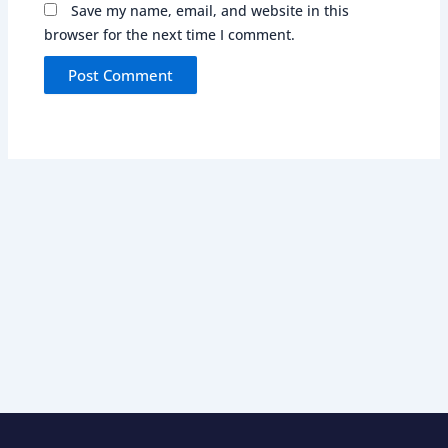
Save my name, email, and website in this
browser for the next time I comment.