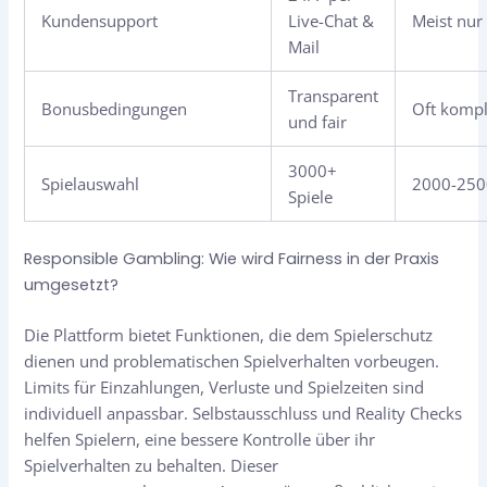
Kundensupport
Live-Chat &
Meist nur
Mail
Transparent
Bonusbedingungen
Oft kompl
und fair
3000+
Spielauswahl
2000-2500
Spiele
Responsible Gambling: Wie wird Fairness in der Praxis
umgesetzt?
Die Plattform bietet Funktionen, die dem Spielerschutz
dienen und problematischen Spielverhalten vorbeugen.
Limits für Einzahlungen, Verluste und Spielzeiten sind
individuell anpassbar. Selbstausschluss und Reality Checks
helfen Spielern, eine bessere Kontrolle über ihr
Spielverhalten zu behalten. Dieser