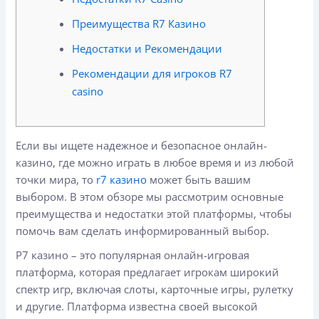
Преимущества R7 Казино
Недостатки и Рекомендации
Рекомендации для игроков R7
casino
Если вы ищете надежное и безопасное онлайн-
казино, где можно играть в любое время и из любой
точки мира, то
r7 казино
может быть вашим
выбором. В этом обзоре мы рассмотрим основные
преимущества и недостатки этой платформы, чтобы
помочь вам сделать информированный выбор.
Р7 казино – это популярная онлайн-игровая
платформа, которая предлагает игрокам широкий
спектр игр, включая слоты, карточные игры, рулетку
и другие. Платформа известна своей высокой