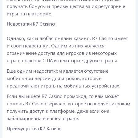
получать бонусы и преимущества за их регулярные
игры на платформе.
Недостатки R7 Casino
Однако, как и любая онлайн-казино, R7 Casino имеет
и свои недостатки. Одним из них является
ограничение доступа для игроков из некоторых
стран, включая США и некоторые другие страны.
Еще одним недостатком является отсутствие
мобильной версии для игроков, которые
предпочитают играть на мобильных устройствах.
Если вы ищете R7 Casino промокод, то вам может
помочь R7 Casino зеркало, которое позволяет игрокам
получить доступ к платформе, даже если она
заблокирована в вашей стране.
Преимущества R7 Казино