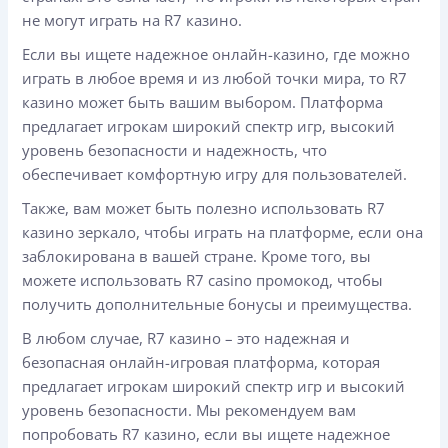
не могут играть на R7 казино.
Если вы ищете надежное онлайн-казино, где можно
играть в любое время и из любой точки мира, то R7
казино может быть вашим выбором. Платформа
предлагает игрокам широкий спектр игр, высокий
уровень безопасности и надежность, что
обеспечивает комфортную игру для пользователей.
Также, вам может быть полезно использовать R7
казино зеркало, чтобы играть на платформе, если она
заблокирована в вашей стране. Кроме того, вы
можете использовать R7 casino промокод, чтобы
получить дополнительные бонусы и преимущества.
В любом случае, R7 казино – это надежная и
безопасная онлайн-игровая платформа, которая
предлагает игрокам широкий спектр игр и высокий
уровень безопасности. Мы рекомендуем вам
попробовать R7 казино, если вы ищете надежное