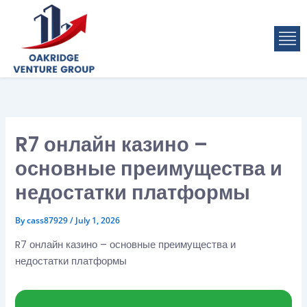
Skip
to
M
content
R7 онлайн казино –
основные преимущества и
недостатки платформы
By
cass87929
/
July 1, 2026
R7 онлайн казино – основные преимущества и
недостатки платформы