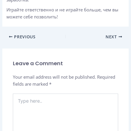
Играйте ответственно и не играйте больше, чем вы
можете себе позволить!
PREVIOUS
NEXT
Leave a Comment
Your email address will not be published.
Required
fields are marked
*
Type
here..