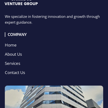
We specialize in fostering innovation and growth through
expert guidance.
COMPANY
Home
About Us
Services
Contact Us