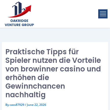
Skip
to
M
content
Praktische Tipps für
Spieler nutzen die Vorteile
von browinner casino und
erhöhen die
Gewinnchancen
nachhaltig
By
cass87929
/
June 22, 2026