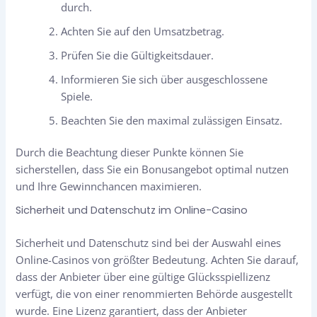
durch.
Achten Sie auf den Umsatzbetrag.
Prüfen Sie die Gültigkeitsdauer.
Informieren Sie sich über ausgeschlossene
Spiele.
Beachten Sie den maximal zulässigen Einsatz.
Durch die Beachtung dieser Punkte können Sie
sicherstellen, dass Sie ein Bonusangebot optimal nutzen
und Ihre Gewinnchancen maximieren.
Sicherheit und Datenschutz im Online-Casino
Sicherheit und Datenschutz sind bei der Auswahl eines
Online-Casinos von größter Bedeutung. Achten Sie darauf,
dass der Anbieter über eine gültige Glücksspiellizenz
verfügt, die von einer renommierten Behörde ausgestellt
wurde. Eine Lizenz garantiert, dass der Anbieter