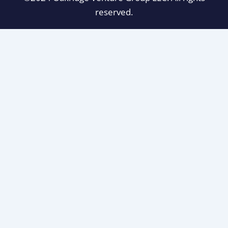
reserved.