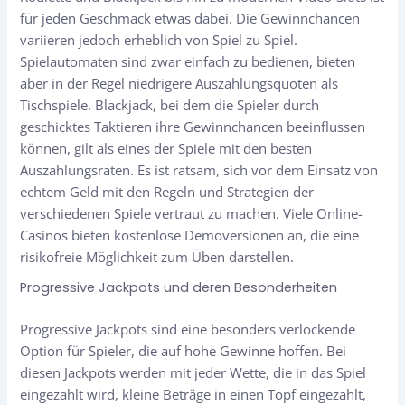
für jeden Geschmack etwas dabei. Die Gewinnchancen
variieren jedoch erheblich von Spiel zu Spiel.
Spielautomaten sind zwar einfach zu bedienen, bieten
aber in der Regel niedrigere Auszahlungsquoten als
Tischspiele. Blackjack, bei dem die Spieler durch
geschicktes Taktieren ihre Gewinnchancen beeinflussen
können, gilt als eines der Spiele mit den besten
Auszahlungsraten. Es ist ratsam, sich vor dem Einsatz von
echtem Geld mit den Regeln und Strategien der
verschiedenen Spiele vertraut zu machen. Viele Online-
Casinos bieten kostenlose Demoversionen an, die eine
risikofreie Möglichkeit zum Üben darstellen.
Progressive Jackpots und deren Besonderheiten
Progressive Jackpots sind eine besonders verlockende
Option für Spieler, die auf hohe Gewinne hoffen. Bei
diesen Jackpots werden mit jeder Wette, die in das Spiel
eingezahlt wird, kleine Beträge in einen Topf eingezahlt,