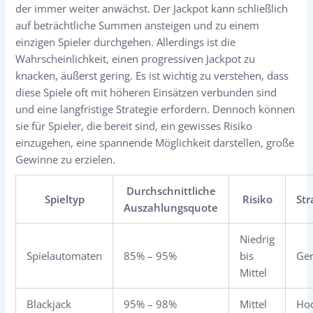
der immer weiter anwächst. Der Jackpot kann schließlich
auf beträchtliche Summen ansteigen und zu einem
einzigen Spieler durchgehen. Allerdings ist die
Wahrscheinlichkeit, einen progressiven Jackpot zu
knacken, äußerst gering. Es ist wichtig zu verstehen, dass
diese Spiele oft mit höheren Einsätzen verbunden sind
und eine langfristige Strategie erfordern. Dennoch können
sie für Spieler, die bereit sind, ein gewisses Risiko
einzugehen, eine spannende Möglichkeit darstellen, große
Gewinne zu erzielen.
Durchschnittliche
Spieltyp
Risiko
Str
Auszahlungsquote
Niedrig
Spielautomaten
85% – 95%
bis
Ger
Mittel
Blackjack
95% – 98%
Mittel
Ho