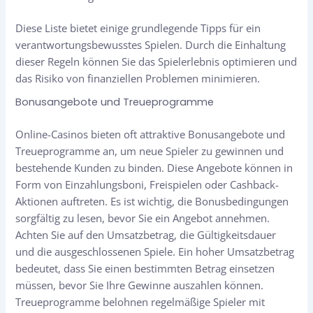
Diese Liste bietet einige grundlegende Tipps für ein
verantwortungsbewusstes Spielen. Durch die Einhaltung
dieser Regeln können Sie das Spielerlebnis optimieren und
das Risiko von finanziellen Problemen minimieren.
Bonusangebote und Treueprogramme
Online-Casinos bieten oft attraktive Bonusangebote und
Treueprogramme an, um neue Spieler zu gewinnen und
bestehende Kunden zu binden. Diese Angebote können in
Form von Einzahlungsboni, Freispielen oder Cashback-
Aktionen auftreten. Es ist wichtig, die Bonusbedingungen
sorgfältig zu lesen, bevor Sie ein Angebot annehmen.
Achten Sie auf den Umsatzbetrag, die Gültigkeitsdauer
und die ausgeschlossenen Spiele. Ein hoher Umsatzbetrag
bedeutet, dass Sie einen bestimmten Betrag einsetzen
müssen, bevor Sie Ihre Gewinne auszahlen können.
Treueprogramme belohnen regelmäßige Spieler mit