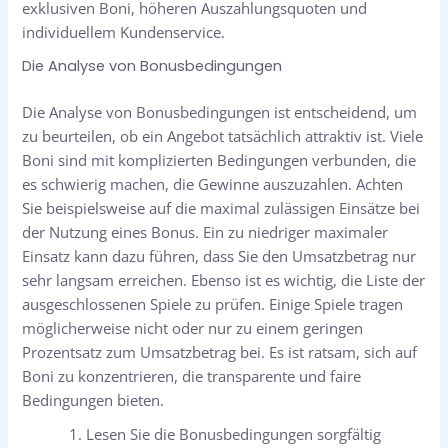
exklusiven Boni, höheren Auszahlungsquoten und
individuellem Kundenservice.
Die Analyse von Bonusbedingungen
Die Analyse von Bonusbedingungen ist entscheidend, um
zu beurteilen, ob ein Angebot tatsächlich attraktiv ist. Viele
Boni sind mit komplizierten Bedingungen verbunden, die
es schwierig machen, die Gewinne auszuzahlen. Achten
Sie beispielsweise auf die maximal zulässigen Einsätze bei
der Nutzung eines Bonus. Ein zu niedriger maximaler
Einsatz kann dazu führen, dass Sie den Umsatzbetrag nur
sehr langsam erreichen. Ebenso ist es wichtig, die Liste der
ausgeschlossenen Spiele zu prüfen. Einige Spiele tragen
möglicherweise nicht oder nur zu einem geringen
Prozentsatz zum Umsatzbetrag bei. Es ist ratsam, sich auf
Boni zu konzentrieren, die transparente und faire
Bedingungen bieten.
Lesen Sie die Bonusbedingungen sorgfältig