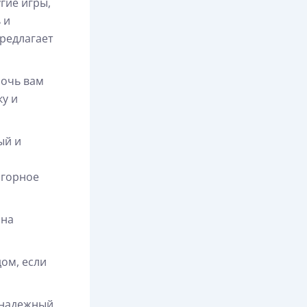
гие игры,
 и
редлагает
мочь вам
ку и
ый и
игорное
 на
ом, если
т надежный