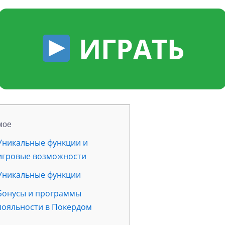
ИГРАТЬ
мое
Уникальные функции и
игровые возможности
Уникальные функции
Бонусы и программы
лояльности в Покердом