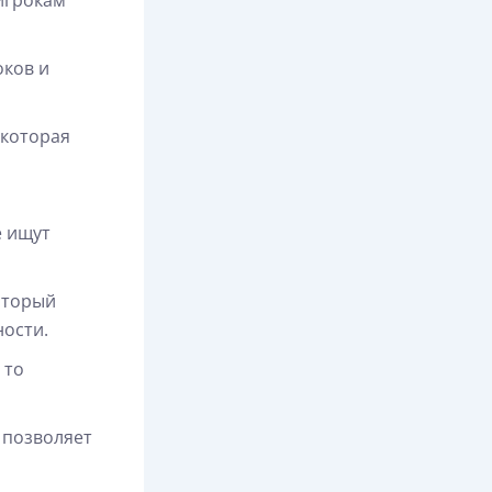
оков и
 которая
е ищут
оторый
ости.
 то
 позволяет