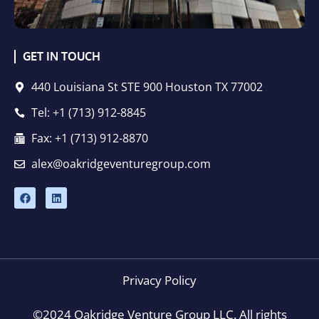
GET IN TOUCH
440 Louisiana St STE 900 Houston TX 77002
Tel: +1 (713) 912-8845
Fax: +1 (713) 912-8870
alex@oakridgeventuregroup.com
F
L
a
i
c
n
e
k
b
e
o
d
o
i
k
n
Privacy Policy
©2024 Oakridge Venture Group LLC. All rights