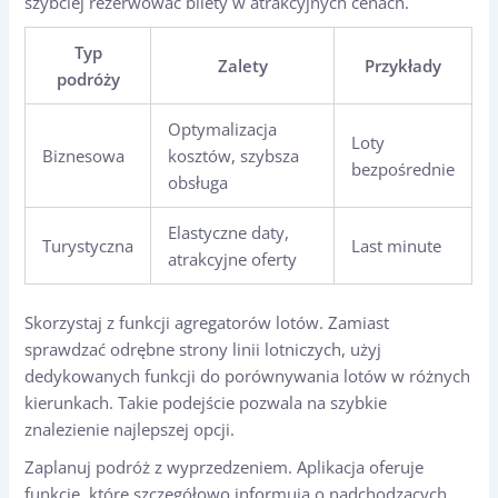
szybciej rezerwować bilety w atrakcyjnych cenach.
Typ
Zalety
Przykłady
podróży
Optymalizacja
Loty
Biznesowa
kosztów, szybsza
bezpośrednie
obsługa
Elastyczne daty,
Turystyczna
Last minute
atrakcyjne oferty
Skorzystaj z funkcji agregatorów lotów. Zamiast
sprawdzać odrębne strony linii lotniczych, użyj
dedykowanych funkcji do porównywania lotów w różnych
kierunkach. Takie podejście pozwala na szybkie
znalezienie najlepszej opcji.
Zaplanuj podróż z wyprzedzeniem. Aplikacja oferuje
funkcje, które szczegółowo informują o nadchodzących