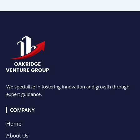
We specialize in fostering innovation and growth through
expert guidance.
COMPANY
Home
About Us