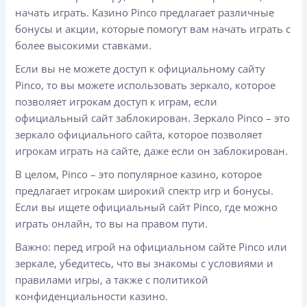
начать играть. Казино Pinco предлагает различные
бонусы и акции, которые помогут вам начать играть с
более высокими ставками.
Если вы не можете доступ к официальному сайту
Pinco, то вы можете использовать зеркало, которое
позволяет игрокам доступ к играм, если
официальный сайт заблокирован. Зеркало Pinco – это
зеркало официального сайта, которое позволяет
игрокам играть на сайте, даже если он заблокирован.
В целом, Pinco – это популярное казино, которое
предлагает игрокам широкий спектр игр и бонусы.
Если вы ищете официальный сайт Pinco, где можно
играть онлайн, то вы на правом пути.
Важно: перед игрой на официальном сайте Pinco или
зеркале, убедитесь, что вы знакомы с условиями и
правилами игры, а также с политикой
конфиденциальности казино.