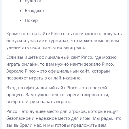
Рулетка
Блэкджек
Покер
Кроме того, на сайте Pinco есть возможность получать
бонусы и участие в турнирах, что может помочь вам
увеличить свои шансы на выигрыш.
Если вы ищете официальный сайт Pinco, где можно
играть онлайн, то вам нужно найти зеркало Pinco.
Зеркало Pinco – это официальный сайт, который
позволяет играть в онлайн-казино.
Вход на официальный сайт Pinco – это простой
процесс. Вам нужно только зарегистрироваться,
выбрать игру и начать играть.
Pinco – это лучшее место для игроков, которые ищут
безопасное и надежное место для игры. Мы рады, что
вы выбрали нас, и мы готовы предложить вам