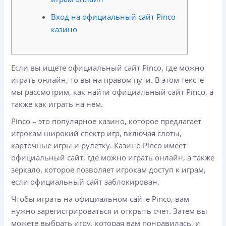
Вход на официальный сайт Pinco
казино
Если вы ищете официальный сайт Pinco, где можно
играть онлайн, то вы на правом пути. В этом тексте
мы рассмотрим, как найти официальный сайт Pinco, а
также как играть на нем.
Pinco – это популярное казино, которое предлагает
игрокам широкий спектр игр, включая слоты,
карточные игры и рулетку. Казино Pinco имеет
официальный сайт, где можно играть онлайн, а также
зеркало, которое позволяет игрокам доступ к играм,
если официальный сайт заблокирован.
Чтобы играть на официальном сайте Pinco, вам
нужно зарегистрироваться и открыть счет. Затем вы
можете выбрать игру, которая вам понравилась, и