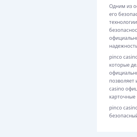
Одним из о
его безопа
технологии
безопаснос
официальны
надежность
pinco casi
которые де
официальны
позволяет 
casino офи
карточные 
pinco casi
безопасный