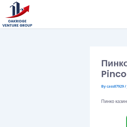
Skip
to
content
Пинк
Pinco
By
cass87929
/
Пинко казин