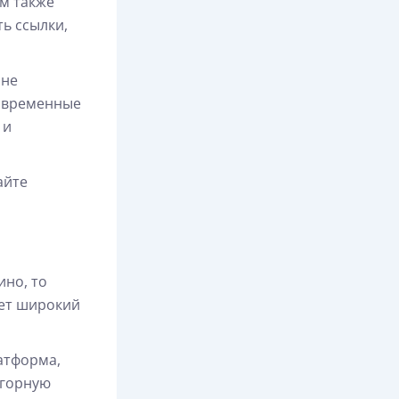
ам также
ь ссылки,
 не
современные
 и
айте
ино, то
ает широкий
атформа,
игорную