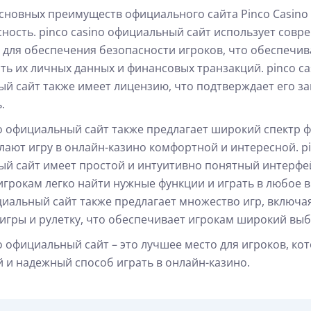
сновных преимуществ официального сайта Pinco Casino
сность. pinco casino официальный сайт использует сов
 для обеспечения безопасности игроков, что обеспечив
ть их личных данных и финансовых транзакций. pinco ca
й сайт также имеет лицензию, что подтверждает его за
.
no официальный сайт также предлагает широкий спектр 
лают игру в онлайн-казино комфортной и интересной. pi
й сайт имеет простой и интуитивно понятный интерфе
игрокам легко найти нужные функции и играть в любое в
циальный сайт также предлагает множество игр, включая
игры и рулетку, что обеспечивает игрокам широкий выб
no официальный сайт – это лучшее место для игроков, ко
 и надежный способ играть в онлайн-казино.