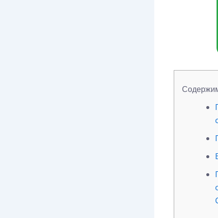
Содержи