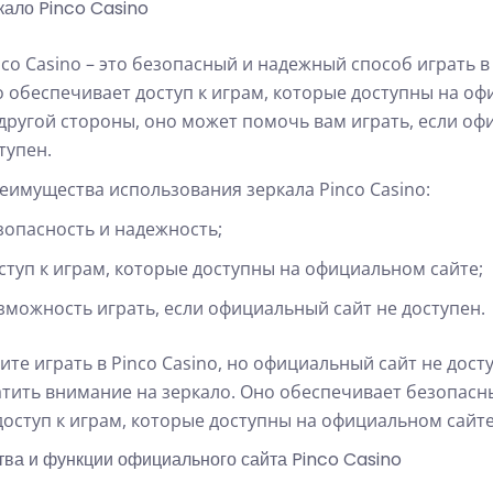
кало Pinco Casino
nco Casino – это безопасный и надежный способ играть в
о обеспечивает доступ к играм, которые доступны на о
с другой стороны, оно может помочь вам играть, если о
тупен.
еимущества использования зеркала Pinco Casino:
зопасность и надежность;
ступ к играм, которые доступны на официальном сайте;
зможность играть, если официальный сайт не доступен.
ите играть в Pinco Casino, но официальный сайт не дост
тить внимание на зеркало. Оно обеспечивает безопасн
оступ к играм, которые доступны на официальном сайте
ва и функции официального сайта Pinco Casino