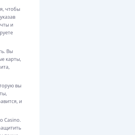
я, чтобы
 указав
очты и
ируете
ть. Вы
е карты,
ита,
оторую вы
ты,
авится, и
o Casino.
защитить