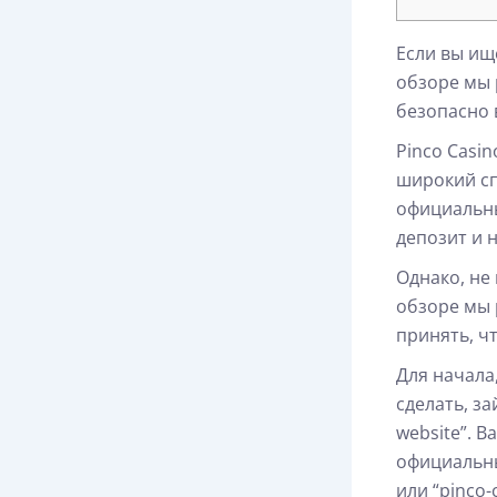
Если вы ищ
обзоре мы 
безопасно 
Pinco Casi
широкий сп
официальны
депозит и н
Однако, не 
обзоре мы 
принять, ч
Для начала
сделать, за
website”. 
официальны
или “pinco-c