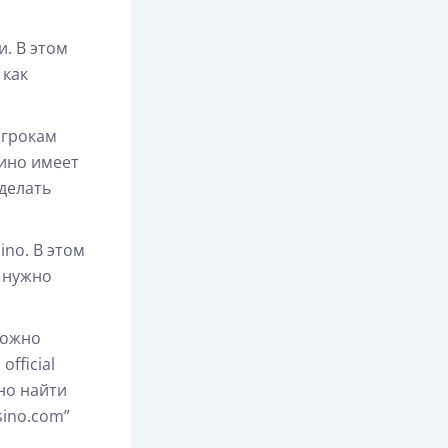
и. В этом
 как
игрокам
зино имеет
делать
ino. В этом
и нужно
можно
official
но найти
sino.com”