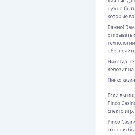
личные дан
нужно быть
которые ва
Важно! Вам
открывать 
технологии
обеспечить
Никогда не
депозит на
Пинко кази
Если вы ищ
Pinco Casi
спектр игр,
Pinco Casi
которая бы