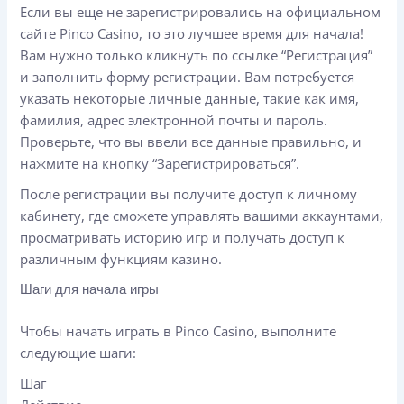
Если вы еще не зарегистрировались на официальном
сайте Pinco Casino, то это лучшее время для начала!
Вам нужно только кликнуть по ссылке “Регистрация”
и заполнить форму регистрации. Вам потребуется
указать некоторые личные данные, такие как имя,
фамилия, адрес электронной почты и пароль.
Проверьте, что вы ввели все данные правильно, и
нажмите на кнопку “Зарегистрироваться”.
После регистрации вы получите доступ к личному
кабинету, где сможете управлять вашими аккаунтами,
просматривать историю игр и получать доступ к
различным функциям казино.
Шаги для начала игры
Чтобы начать играть в Pinco Casino, выполните
следующие шаги:
Шаг