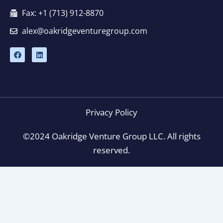
Fax: +1 (713) 912-8870
alex@oakridgeventuregroup.com
F
L
a
i
c
n
e
k
b
e
o
d
o
i
k
n
Privacy Policy
©2024 Oakridge Venture Group LLC. All rights
reserved.