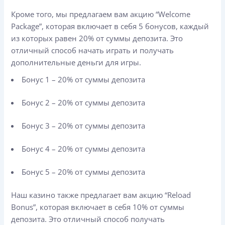
Кроме того, мы предлагаем вам акцию “Welcome
Package”, которая включает в себя 5 бонусов, каждый
из которых равен 20% от суммы депозита. Это
отличный способ начать играть и получать
дополнительные деньги для игры.
Бонус 1 – 20% от суммы депозита
Бонус 2 – 20% от суммы депозита
Бонус 3 – 20% от суммы депозита
Бонус 4 – 20% от суммы депозита
Бонус 5 – 20% от суммы депозита
Наш казино также предлагает вам акцию “Reload
Bonus”, которая включает в себя 10% от суммы
депозита. Это отличный способ получать