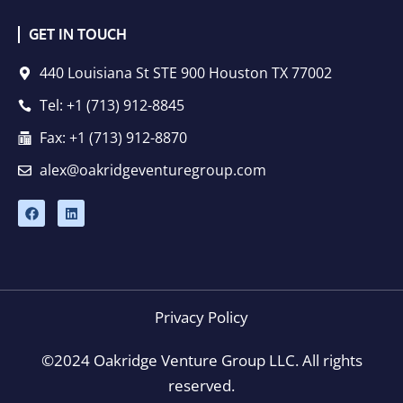
GET IN TOUCH
440 Louisiana St STE 900 Houston TX 77002
Tel: +1 (713) 912-8845
Fax: +1 (713) 912-8870
alex@oakridgeventuregroup.com
F
L
a
i
c
n
e
k
b
e
o
d
o
i
k
n
Privacy Policy
©2024 Oakridge Venture Group LLC. All rights
reserved.