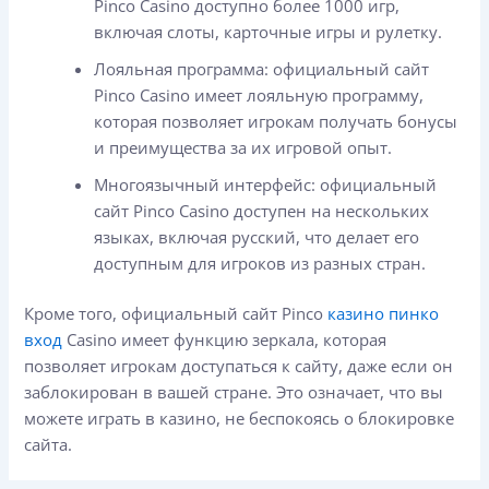
Pinco Casino доступно более 1000 игр,
включая слоты, карточные игры и рулетку.
Лояльная программа: официальный сайт
Pinco Casino имеет лояльную программу,
которая позволяет игрокам получать бонусы
и преимущества за их игровой опыт.
Многоязычный интерфейс: официальный
сайт Pinco Casino доступен на нескольких
языках, включая русский, что делает его
доступным для игроков из разных стран.
Кроме того, официальный сайт Pinco
казино пинко
вход
Casino имеет функцию зеркала, которая
позволяет игрокам доступаться к сайту, даже если он
заблокирован в вашей стране. Это означает, что вы
можете играть в казино, не беспокоясь о блокировке
сайта.