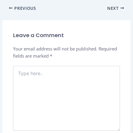
PREVIOUS
NEXT
Leave a Comment
Your email address will not be published.
Required
fields are marked
*
Type
here..