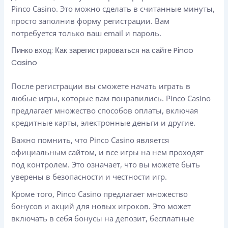
Pinco Casino. Это можно сделать в считанные минуты,
просто заполнив форму регистрации. Вам
потребуется только ваш email и пароль.
Пинко вход: Как зарегистрироваться на сайте Pinco
Casino
После регистрации вы сможете начать играть в
любые игры, которые вам понравились. Pinco Casino
предлагает множество способов оплаты, включая
кредитные карты, электронные деньги и другие.
Важно помнить, что Pinco Casino является
официальным сайтом, и все игры на нем проходят
под контролем. Это означает, что вы можете быть
уверены в безопасности и честности игр.
Кроме того, Pinco Casino предлагает множество
бонусов и акций для новых игроков. Это может
включать в себя бонусы на депозит, бесплатные