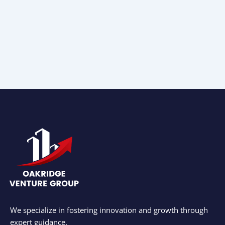
We specialize in fostering innovation and growth through
expert guidance.