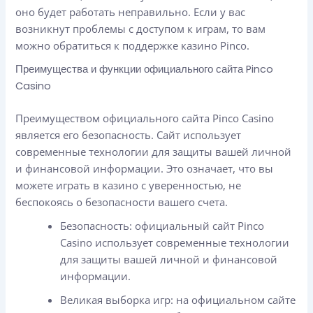
оно будет работать неправильно. Если у вас
возникнут проблемы с доступом к играм, то вам
можно обратиться к поддержке казино Pinco.
Преимущества и функции официального сайта Pinco
Casino
Преимуществом официального сайта Pinco Casino
является его безопасность. Сайт использует
современные технологии для защиты вашей личной
и финансовой информации. Это означает, что вы
можете играть в казино с уверенностью, не
беспокоясь о безопасности вашего счета.
Безопасность: официальный сайт Pinco
Casino использует современные технологии
для защиты вашей личной и финансовой
информации.
Великая выборка игр: на официальном сайте