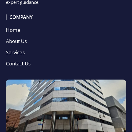
expert guidance.
COMPANY
Home
About Us
Services
Contact Us