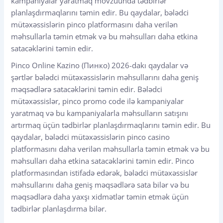
kampaniyalar yaratmaq mövzuunda tədbirlər
planlaşdırmaqlarını təmin edir. Bu qaydalar, bələdci
mütəxəssislərin pinco platformasını daha verilən
məhsullarla təmin etmək və bu məhsulları daha etkina
satacəklərini təmin edir.
Pinco Online Kazino (Пинко) 2026-dakı qaydalar və
şərtlər bələdci mütəxəssislərin məhsullarını daha geniş
məqsədlərə satacəklərini təmin edir. Bələdci
mütəxəssislər, pinco promo code ilə kampaniyalar
yaratmaq və bu kampaniyalarla məhsulların satışını
artırmaq üçün tədbirlər planlaşdırmaqlarını təmin edir. Bu
qaydalar, bələdci mütəxəssislərin pinco casino
platformasını daha verilən məhsullarla təmin etmək və bu
məhsulları daha etkina satacəklərini təmin edir. Pinco
platformasından istifadə edərək, bələdci mütəxəssislər
məhsullarını daha geniş məqsədlərə sata bilər və bu
məqsədlərə daha yaxşı xidmətlər təmin etmək üçün
tədbirlər planlaşdırma bilər.