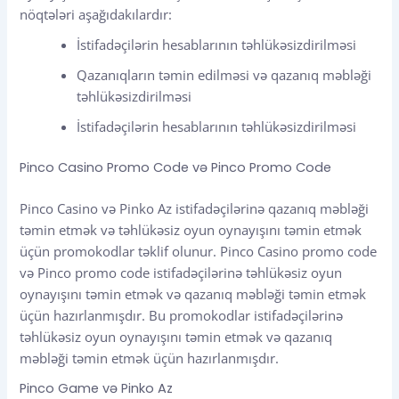
nöqtələri aşağıdakılardır:
İstifadəçilərin hesablarının təhlükəsizdirilməsi
Qazanıqların təmin edilməsi və qazanıq məbləği
təhlükəsizdirilməsi
İstifadəçilərin hesablarının təhlükəsizdirilməsi
Pinco Casino Promo Code və Pinco Promo Code
Pinco Casino və Pinko Az istifadəçilərinə qazanıq məbləği
təmin etmək və təhlükəsiz oyun oynayışını təmin etmək
üçün promokodlar təklif olunur. Pinco Casino promo code
və Pinco promo code istifadəçilərinə təhlükəsiz oyun
oynayışını təmin etmək və qazanıq məbləği təmin etmək
üçün hazırlanmışdır. Bu promokodlar istifadəçilərinə
təhlükəsiz oyun oynayışını təmin etmək və qazanıq
məbləği təmin etmək üçün hazırlanmışdır.
Pinco Game və Pinko Az