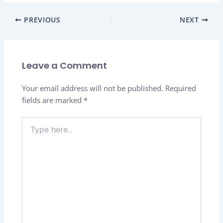
PREVIOUS
NEXT
Leave a Comment
Your email address will not be published.
Required
fields are marked
*
Type
here..