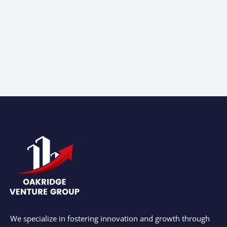
We specialize in fostering innovation and growth through