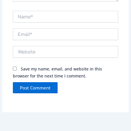
Name*
Email*
Website
Save my name, email, and website in this
browser for the next time I comment.