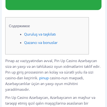
Содержимое
Quruluş və təşkilatı
Qazancı və bonuslar
Pinap az vəziyyətindən əvvəl, Pin Up Casino Azərbaycan
sizə ən yaxşı və ən təhlükəsiz oyun xidmətlərini təklif edir.
Pin up giriş prossesinin ən kolay və sürətli yolu ilə sizi
casino-dan keçiririk.
pinup
casino-nun məqsədi,
Azərbaycanlılar üçün ən yaxşı oyun mühitini
yaradılmasıdır.
Pin Up Casino Azərbaycan, Azərbaycanın ən məşhur və
tərəqqi etmiş qızıl qalın məşqçilərinə əsaslanan bir