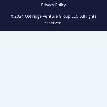
k
n
Privacy Policy
©2024 Oakridge Venture Group LLC. All rights
reserved.