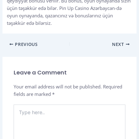
qeydiyyat bonusu verilir. Bu bonus, oyun oynayanda sizin
üçün təşəkkür edə bilər. Pin Up Casino Azərbaycan-də
oyun oynayanda, qazancınız və bonuslarınız üçün
təşəkkür edə bilərsiz.
PREVIOUS
NEXT
Leave a Comment
Your email address will not be published.
Required
fields are marked
*
Type
here..