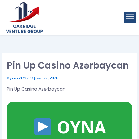
Skip
to
M
content
Pin Up Casino Azərbaycan
By
cass87929
/
June 27, 2026
Pin Up Casino Azərbaycan
OYNA