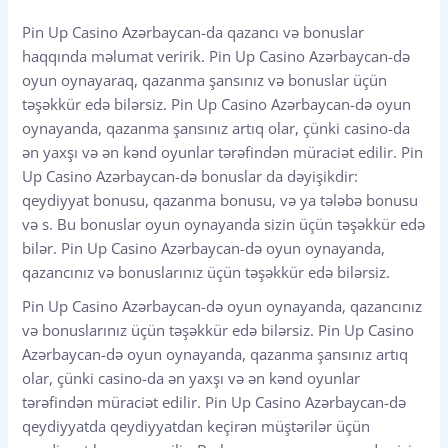
Pin Up Casino Azərbaycan-da qazancı və bonuslar
haqqında məlumat veririk. Pin Up Casino Azərbaycan-də
oyun oynayaraq, qazanma şansınız və bonuslar üçün
təşəkkür edə bilərsiz. Pin Up Casino Azərbaycan-də oyun
oynayanda, qazanma şansınız artıq olar, çünki casino-da
ən yaxşı və ən kənd oyunlar tərəfindən müraciət edilir. Pin
Up Casino Azərbaycan-də bonuslar da dəyişikdir:
qeydiyyat bonusu, qazanma bonusu, və ya tələbə bonusu
və s. Bu bonuslar oyun oynayanda sizin üçün təşəkkür edə
bilər. Pin Up Casino Azərbaycan-də oyun oynayanda,
qazancınız və bonuslarınız üçün təşəkkür edə bilərsiz.
Pin Up Casino Azərbaycan-də oyun oynayanda, qazancınız
və bonuslarınız üçün təşəkkür edə bilərsiz. Pin Up Casino
Azərbaycan-də oyun oynayanda, qazanma şansınız artıq
olar, çünki casino-da ən yaxşı və ən kənd oyunlar
tərəfindən müraciət edilir. Pin Up Casino Azərbaycan-də
qeydiyyatda qeydiyyatdan keçirən müştərilər üçün