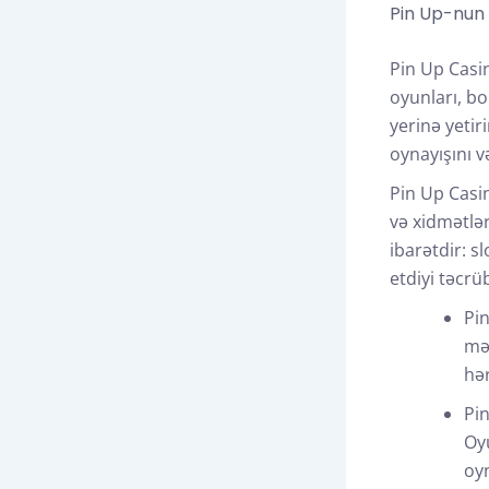
Pin Up-nun 
Pin Up Casin
oyunları, bo
yerinə yetir
oynayışını v
Pin Up Casin
və xidmətlər
ibarətdir: s
etdiyi təcrü
Pi
məs
hər
Pin
Oy
oyn