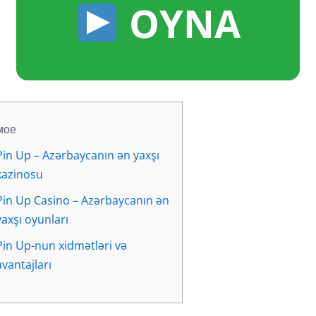
OYNA
мое
Pin Up – Azərbaycanın ən yaxşı
kazinosu
Pin Up Casino – Azərbaycanın ən
yaxşı oyunları
Pin Up-nun xidmətləri və
avantajları