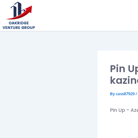
Skip
to
content
Pin U
kazin
By
cass87929
/
Pin Up – Az