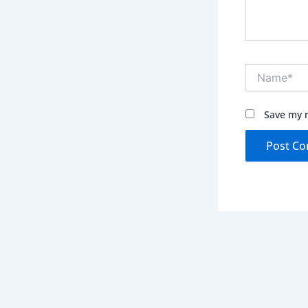
Name*
Save my n