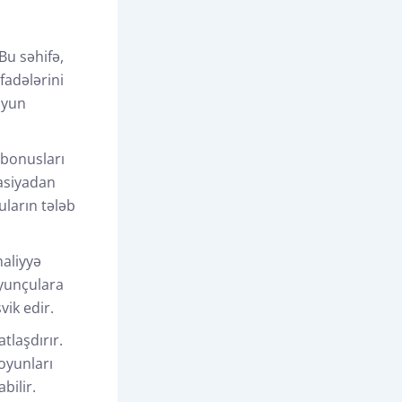
Bu səhifə,
fadələrini
oyun
 bonusları
yasiyadan
uların tələb
aliyyə
oyunçulara
ik edir.
tlaşdırır.
oyunları
bilir.