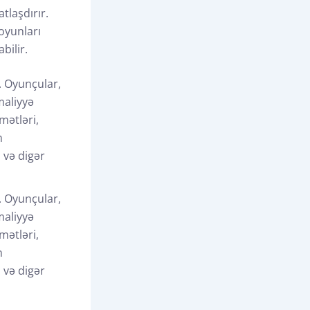
tlaşdırır.
oyunları
bilir.
. Oyunçular,
maliyyə
mətləri,
n
 və digər
. Oyunçular,
maliyyə
mətləri,
n
 və digər