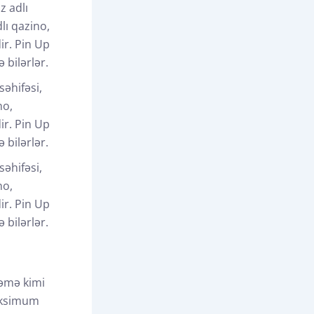
z adlı
lı qazino,
ir. Pin Up
 bilərlər.
səhifəsi,
no,
ir. Pin Up
 bilərlər.
səhifəsi,
no,
ir. Pin Up
 bilərlər.
qəmə kimi
maksimum