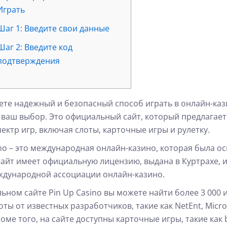
Играть
Шаг 1: Введите свои данные
Шаг 2: Введите код
подтверждения
ете надежный и безопасный способ играть в онлайн-кази
– ваш выбор. Это официальный сайт, который предлагае
ектр игр, включая слоты, карточные игры и рулетку.
ino – это международная онлайн-казино, которая была о
 Сайт имеет официальную лицензию, выдана в Куртрахе, и
дународной ассоциации онлайн-казино.
ьном сайте Pin Up Casino вы можете найти более 3 000 и
оты от известных разработчиков, такие как NetEnt, Micr
роме того, на сайте доступны карточные игры, такие как b