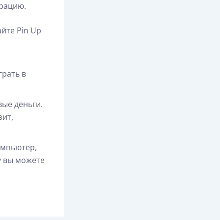
трацию.
йте Pin Up
грать в
вые деньги.
зит,
омпьютер,
у вы можете