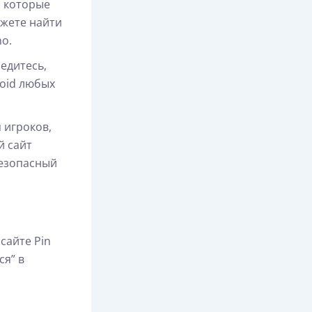
, которые
ожете найти
o.
едитесь,
void любых
 игроков,
й сайт
безопасный
сайте Pin
ся” в