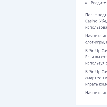
Введите
После подт
Casino. Уб
использова
Начните иг
слот-игры, 
В Pin Up Ca
Если вы хо
используя 
В Pin Up C
смартфон и
играть ком
Начните игр