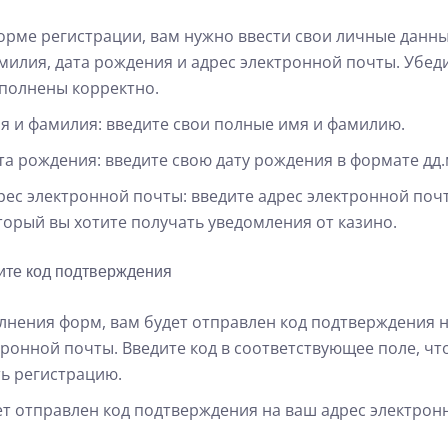
орме регистрации, вам нужно ввести свои личные данны
амилия, дата рождения и адрес электронной почты. Убеди
аполнены корректно.
я и фамилия: введите свои полные имя и фамилию.
та рождения: введите свою дату рождения в формате дд.м
рес электронной почты: введите адрес электронной почт
торый вы хотите получать уведомления от казино.
ите код подтверждения
лнения форм, вам будет отправлен код подтверждения 
тронной почты. Введите код в соответствующее поле, ч
ь регистрацию.
ет отправлен код подтверждения на ваш адрес электрон