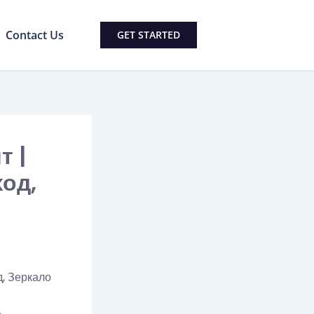
Contact Us
GET STARTED
т |
ход,
д, Зеркало