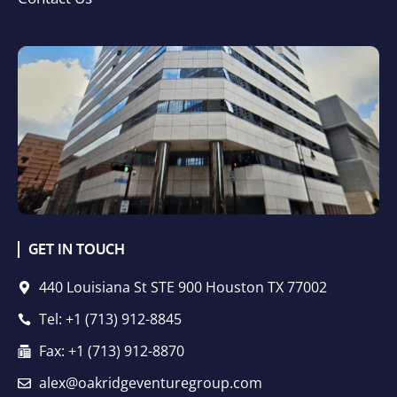
GET IN TOUCH
440 Louisiana St STE 900 Houston TX 77002
Tel: +1 (713) 912-8845
Fax: +1 (713) 912-8870
alex@oakridgeventuregroup.com