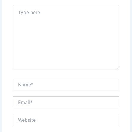
Type
here..
Name*
Email*
Website