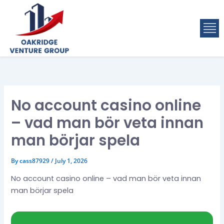
Skip
to
M
content
No account casino online
– vad man bör veta innan
man börjar spela
By
cass87929
/
July 1, 2026
No account casino online – vad man bör veta innan
man börjar spela