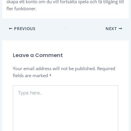
skapa ett konto om du vill fortsätta spela och få tillgång till
fler funktioner.
PREVIOUS
NEXT
Leave a Comment
Your email address will not be published.
Required
fields are marked
*
Type
here..