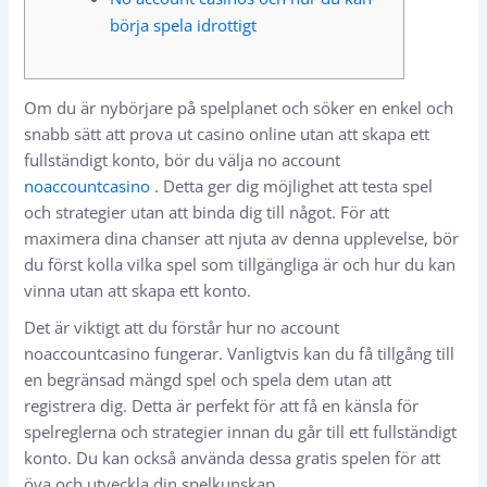
börja spela idrottigt
Om du är nybörjare på spelplanet och söker en enkel och
snabb sätt att prova ut casino online utan att skapa ett
fullständigt konto, bör du välja no account
noaccountcasino
. Detta ger dig möjlighet att testa spel
och strategier utan att binda dig till något. För att
maximera dina chanser att njuta av denna upplevelse, bör
du först kolla vilka spel som tillgängliga är och hur du kan
vinna utan att skapa ett konto.
Det är viktigt att du förstår hur no account
noaccountcasino fungerar. Vanligtvis kan du få tillgång till
en begränsad mängd spel och spela dem utan att
registrera dig. Detta är perfekt för att få en känsla för
spelreglerna och strategier innan du går till ett fullständigt
konto. Du kan också använda dessa gratis spelen för att
öva och utveckla din spelkunskap.