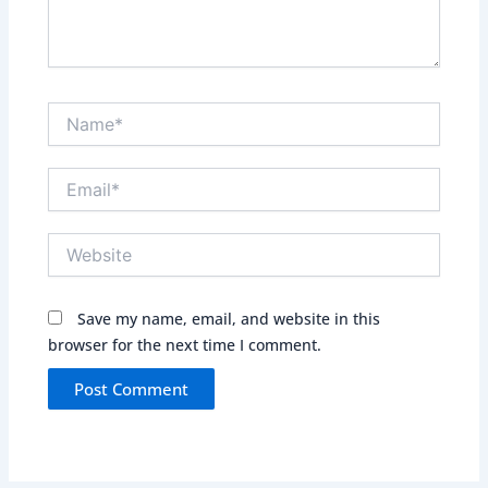
Name*
Email*
Website
Save my name, email, and website in this
browser for the next time I comment.