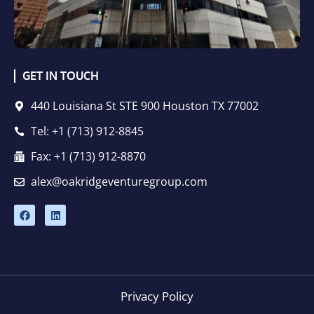
GET IN TOUCH
440 Louisiana St STE 900 Houston TX 77002
Tel: +1 (713) 912-8845
Fax: +1 (713) 912-8870
alex@oakridgeventuregroup.com
F
L
a
i
c
n
e
k
b
e
o
d
o
i
k
n
Privacy Policy