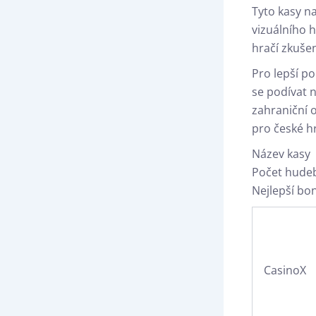
Tyto kasy na
vizuálního h
hračí zkuše
Pro lepší p
se podívat n
zahraniční 
pro české h
Název kasy
Počet hude
Nejlepší bo
CasinoX