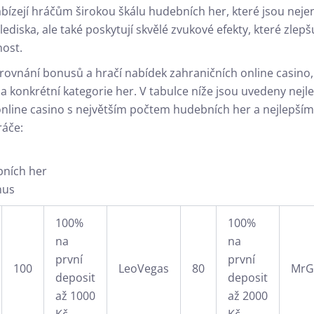
bízejí hráčům širokou škálu hudebních her, které jsou nejen
lediska, ale také poskytují skvělé zvukové efekty, které zlepš
nost.
orovnání bonusů a hračí nabídek zahraničních online casino,
a konkrétní kategorie her. V tabulce níže jsou uvedeny nejle
online casino s největším počtem hudebních her a nejlepší
ráče:
bních her
nus
100%
100%
na
na
první
první
100
LeoVegas
80
MrG
deposit
deposit
až 1000
až 2000
Kč
Kč