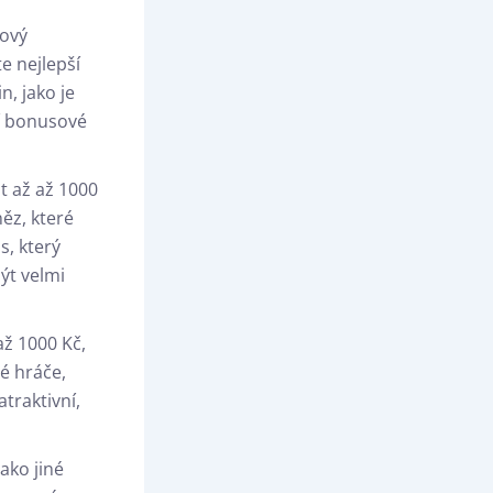
sový
e nejlepší
, jako je
ní bonusové
t až až 1000
ěz, které
s, který
ýt velmi
až 1000 Kč,
é hráče,
traktivní,
ako jiné