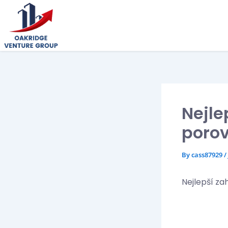
Skip
to
content
Nejle
porov
By
cass87929
/
Nejlepší za