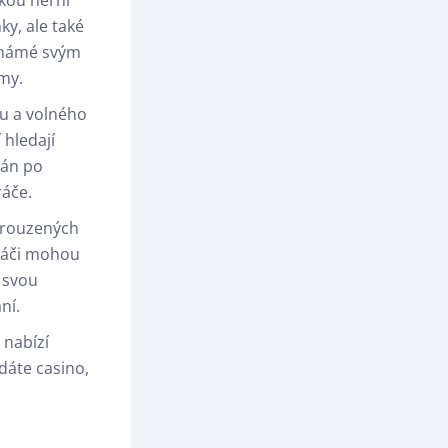
y, ale také
 známé svým
my.
u a volného
 hledají
kán po
ráče.
 hrouzených
hráči mohou
 svou
ní.
 nabízí
dáte casino,