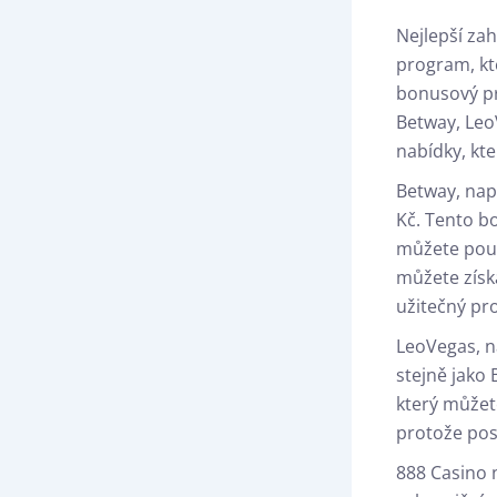
Nejlepší za
program, kte
bonusový pr
Betway, Leo
nabídky, kt
Betway, nap
Kč. Tento bo
můžete použ
můžete získ
užitečný pro
LeoVegas, n
stejně jako
který můžete
protože pos
888 Casino n