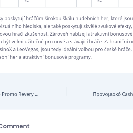
sy poskytují hráčům širokou škálu hudebních her, které jsou
 vizuálního hlediska, ale také poskytují skvělé zvukové efekty,
lkovou hračí zkušenost. Zároveň nabízejí atraktivní bonusov
být velmi užitečné pro nové a stávající hráče. Zahraniční o
sinoX a LeoVegas, jsou tedy ideální volbou pro české hráče, k
dební her a atraktivní bonusové programy.
Pourquoi le Code Promo Revery Play est-il Appliqué Automatiquement ?
 Comment