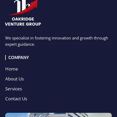
We specialize in fostering innovation and growth through
expert guidance.
COMPANY
Home
About Us
Services
Contact Us