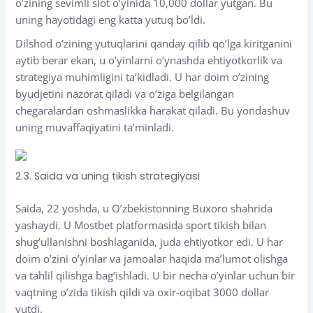
o’zining sevimli slot o’yinida 10,000 dollar yutgan. Bu
uning hayotidagi eng katta yutuq bo’ldi.
Dilshod o’zining yutuqlarini qanday qilib qo’lga kiritganini
aytib berar ekan, u o’yinlarni o’ynashda ehtiyotkorlik va
strategiya muhimligini ta’kidladi. U har doim o’zining
byudjetini nazorat qiladi va o’ziga belgilangan
chegaralardan oshmaslikka harakat qiladi. Bu yondashuv
uning muvaffaqiyatini ta’minladi.
2.3. Saida va uning tikish strategiyasi
Saida, 22 yoshda, u O’zbekistonning Buxoro shahrida
yashaydi. U Mostbet platformasida sport tikish bilan
shug’ullanishni boshlaganida, juda ehtiyotkor edi. U har
doim o’zini o’yinlar va jamoalar haqida ma’lumot olishga
va tahlil qilishga bag’ishladi. U bir necha o’yinlar uchun bir
vaqtning o’zida tikish qildi va oxir-oqibat 3000 dollar
yutdi.