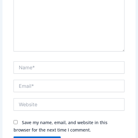
Name*
Email*
Website
Save my name, email, and website in this
browser for the next time I comment.