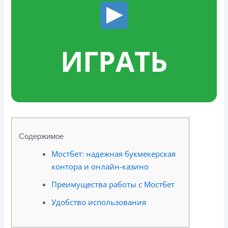
ИГРАТЬ
Содержимое
Мостбет: надежная букмекерская
контора и онлайн-казино
Преимущества работы с Мостбет
Удобство использования