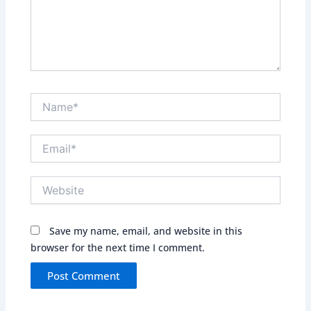
Name*
Email*
Website
Save my name, email, and website in this
browser for the next time I comment.