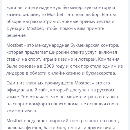
Если вы ищете надежную букмекерскую контору и
казино онлайн, то Mostbet – это ваш выбор. В этом
обзоре мы рассмотрим основные преимущества и
функции Mostbet, чтобы помочь вам принять
решение.
Mostbet – это международная букмекерская контора,
которая предлагает широкий спектр услуг, включая
ставки на спорт, игры в казино и лотереи. Компания
была основана в 2009 году и с тех пор стала одним из
лидеров в области онлайн-казино и букмекерства.
Один из главных преимуществ Mostbet – это его
официальный сайт, который доступен на русском
языке. Это означает, что вы можете играть и ставить
на спорт с комфорта вашего дома, не оставляя свою
комфортабель.
Mostbet предлагает широкий спектр ставок на спорт,
включая футбол, баскетбол, теннис и другие виды