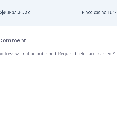
Пин Ап Казино Официальный сайт | Pin Up Casino играть онлайн – Вход, Зеркало
 Comment
ddress will not be published.
Required fields are marked
*