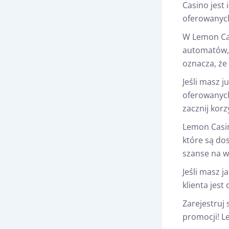
Casino jest 
oferowanych
W Lemon Cas
automatów, k
oznacza, że
Jeśli masz j
oferowanych 
zacznij kor
Lemon Casin
które są do
szanse na w
Jeśli masz j
klienta jes
Zarejestruj 
promocji! L