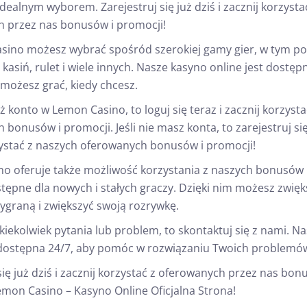
idealnym wyborem. Zarejestruj się już dziś i zacznij korzysta
 przez nas bonusów i promocji!
ino możesz wybrać spośród szerokiej gamy gier, w tym p
asiń, rulet i wiele innych. Nasze kasyno online jest dostęp
 możesz grać, kiedy chcesz.
uż konto w Lemon Casino, to loguj się teraz i zacznij korzyst
bonusów i promocji. Jeśli nie masz konta, to zarejestruj się 
zystać z naszych oferowanych bonusów i promocji!
o oferuje także możliwość korzystania z naszych bonusów i
stępne dla nowych i stałych graczy. Dzięki nim możesz zwięk
ygraną i zwiększyć swoją rozrywkę.
akiekolwiek pytania lub problem, to skontaktuj się z nami. N
t dostępna 24/7, aby pomóc w rozwiązaniu Twoich problemó
się już dziś i zacznij korzystać z oferowanych przez nas bon
emon Casino – Kasyno Online Oficjalna Strona!