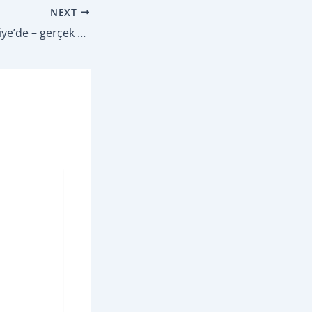
NEXT
Pinco casino Türkiye’de – gerçek para ile oyun