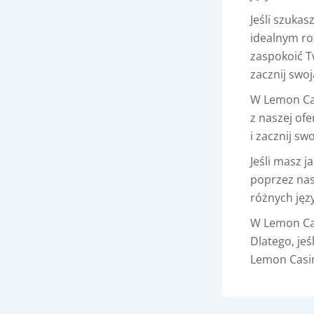
Jeśli szuka
idealnym ro
zaspokoić Tw
zacznij swo
W Lemon Cas
z naszej ofe
i zacznij s
Jeśli masz 
poprzez nas
różnych języ
W Lemon Cas
Dlatego, jeś
Lemon Casi