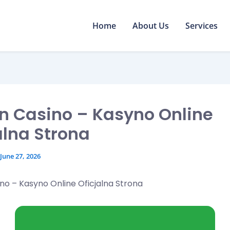
Home
About Us
Services
 Casino – Kasyno Online
alna Strona
June 27, 2026
o – Kasyno Online Oficjalna Strona