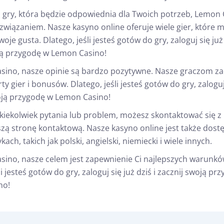
sz gry, która będzie odpowiednia dla Twoich potrzeb, Lemon 
związaniem. Nasze kasyno online oferuje wiele gier, które 
oje gusta. Dlatego, jeśli jesteś gotów do gry, zaloguj się już 
ją przygodę w Lemon Casino!
ino, nasze opinie są bardzo pozytywne. Nasze graczom za
rty gier i bonusów. Dlatego, jeśli jesteś gotów do gry, zaloguj
woją przygodę w Lemon Casino!
jakiekolwiek pytania lub problem, możesz skontaktować się z
zą stronę kontaktową. Nasze kasyno online jest także dost
kach, takich jak polski, angielski, niemiecki i wiele innych.
ino, nasze celem jest zapewnienie Ci najlepszych warunkó
li jesteś gotów do gry, zaloguj się już dziś i zacznij swoją pr
no!