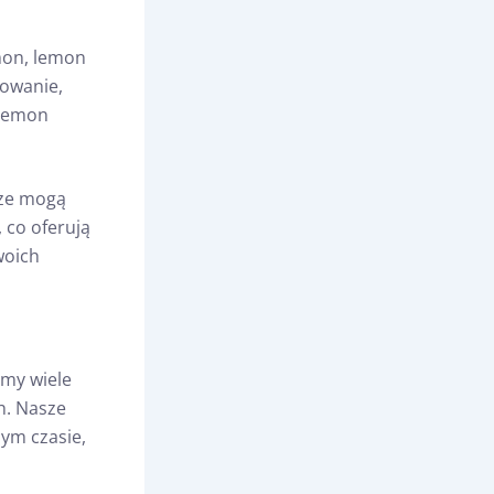
emon, lemon
gowanie,
 lemon
cze mogą
 co oferują
woich
emy wiele
ch. Nasze
ym czasie,