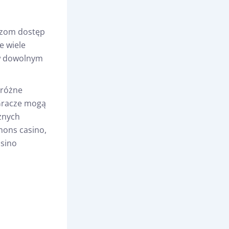
aczom dostęp
e wiele
 w dowolnym
 różne
 Gracze mogą
óżnych
mons casino,
asino