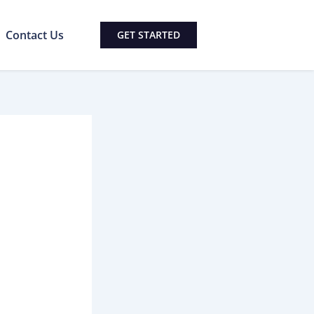
Contact Us
GET STARTED