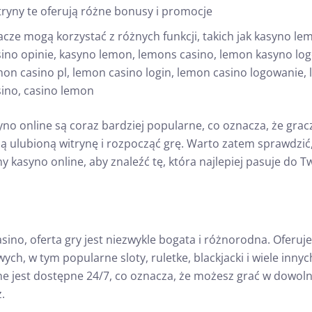
tryny te oferują różne bonusy i promocje
acze mogą korzystać z różnych funkcji, takich jak kasyno l
sino opinie, kasyno lemon, lemons casino, lemon kasyno lo
mon casino pl, lemon casino login, lemon casino logowanie,
sino, casino lemon
yno online są coraz bardziej popularne, co oznacza, że gra
ą ulubioną witrynę i rozpocząć grę. Warto zatem sprawdzić,
y kasyno online, aby znaleźć tę, która najlepiej pasuje do T
ino, oferta gry jest niezwykle bogata i różnorodna. Oferuj
ych, w tym popularne sloty, ruletke, blackjacki i wiele inny
ne jest dostępne 24/7, co oznacza, że możesz grać w dowoln
.