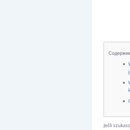
Содержи
Jeśli szukas