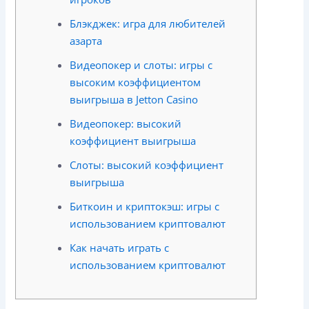
Блэкджек: игра для любителей
азарта
Видеопокер и слоты: игры с
высоким коэффициентом
выигрыша в Jetton Casino
Видеопокер: высокий
коэффициент выигрыша
Слоты: высокий коэффициент
выигрыша
Биткоин и криптокэш: игры с
использованием криптовалют
Как начать играть с
использованием криптовалют