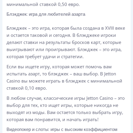
минимальной ставкой 0,50 евро.
Блэкджек: игра для любителей азарта
Блэкджек – это игра, которая была создана в XVIII веке
и остается таковой и сегодня. В блэкджеке игроки
делают ставки на результаты бросков карт, которые
выигрывают или проигрывают. Блэкджек – это игра,
которая требует удачи и стратегии.
Если вы ищете игру, которая может помочь вам
испытать азарт, то блэкджек – ваш выбор. В Jetton
Casino вы можете играть в блэкджек с минимальной
ставкой 0,10 евро.
В любом случае, классические игры Jetton Casino – это
выбор для тех, кто ищет игры, которые никогда не
выходят из моды. Вам остается только выбрать игру,
которая вам понравится, и начать играть!
Видеопокер и слоты: игры с высоким коэффициентом