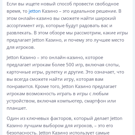
Если вы ищете новый способ провести свободное
время, то
jetton
Казино – это идеальное решение. В
этом онлайн-казино вы сможете найти широкий
ассортимент игр, которые будут радовать вас и
развлекать. В этом обзоре мы рассмотрим, какие игры
предлагает Jetton Казино, и почему это лучшее место
для игроков.
Jetton Казино – это онлайн-казино, которое
предлагает игрокам более 500 игр, включая слоты,
карточные игры, рулетку и другие. Это означает, что
вы всегда сможете найти игру, которая вам
понравится. Кроме того, Jetton Казино предлагает
игрокам возможность играть в игры с любым
устройством, включая компьютер, смартфон или
планшет.
Один из ключевых факторов, который делает Jetton
Казино лучшим выбором для игроков, – это его
безопасность. Jetton Казино использует самые