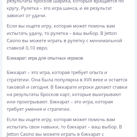
результаты бросков шарика, который вращается по
кругу. Рулетка – это игра шанса, и ее результат
зависит от удачи.
Если вы ищете игру, которая может помочь вам
испытать удачу, то рулетка – ваш выбор. В Jetton
Casino вы можете играть в рулетку с минимальной
ставкой 0,10 евро.
Бэккарат: игра для опытных игроков
Бэккарат – это игра, которая требует опыта и
стратегии. Она была популярна в XVII веке и остается
таковой и сегодня. В бэккарате игроки делают ставки
на результаты бросков карт, которые выигрывают
или проигрывают. Бэккарат – это игра, которая
требует умения и стратегии.
Если вы ищете игру, которая может помочь вам
испытать свои навыки, то бэккарат – ваш выбор. В
Jetton Casino вы можете играть в бэккарат с