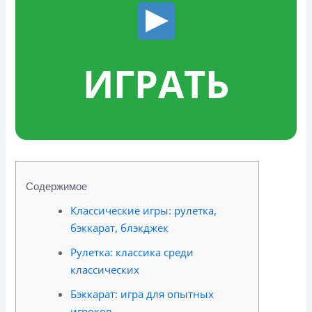
ИГРАТЬ
Содержимое
Классические игры: рулетка,
бэккарат, блэкджек
Рулетка: классика среди
классических
Бэккарат: игра для опытных
игроков