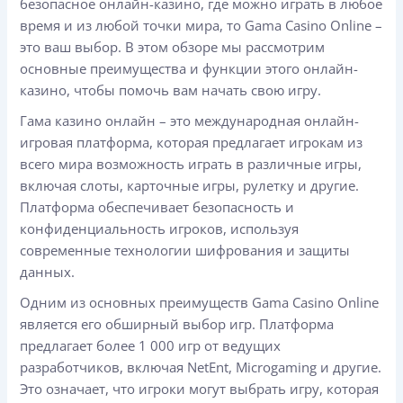
безопасное онлайн-казино, где можно играть в любое
время и из любой точки мира, то Gama Casino Online –
это ваш выбор. В этом обзоре мы рассмотрим
основные преимущества и функции этого онлайн-
казино, чтобы помочь вам начать свою игру.
Гама казино онлайн – это международная онлайн-
игровая платформа, которая предлагает игрокам из
всего мира возможность играть в различные игры,
включая слоты, карточные игры, рулетку и другие.
Платформа обеспечивает безопасность и
конфиденциальность игроков, используя
современные технологии шифрования и защиты
данных.
Одним из основных преимуществ Gama Casino Online
является его обширный выбор игр. Платформа
предлагает более 1 000 игр от ведущих
разработчиков, включая NetEnt, Microgaming и другие.
Это означает, что игроки могут выбрать игру, которая