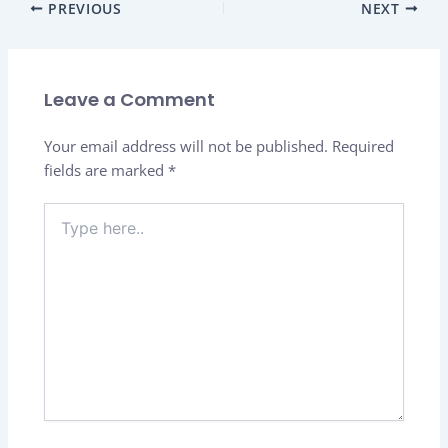
PREVIOUS
NEXT
Leave a Comment
Your email address will not be published.
Required
fields are marked
*
Type
here..