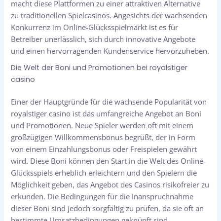
macht diese Plattformen zu einer attraktiven Alternative
zu traditionellen Spielcasinos. Angesichts der wachsenden
Konkurrenz im Online-Glücksspielmarkt ist es für
Betreiber unerlässlich, sich durch innovative Angebote
und einen hervorragenden Kundenservice hervorzuheben.
Die Welt der Boni und Promotionen bei royalstiger
casino
Einer der Hauptgründe für die wachsende Popularität von
royalstiger casino ist das umfangreiche Angebot an Boni
und Promotionen. Neue Spieler werden oft mit einem
großzügigen Willkommensbonus begrüßt, der in Form
von einem Einzahlungsbonus oder Freispielen gewährt
wird. Diese Boni können den Start in die Welt des Online-
Glücksspiels erheblich erleichtern und den Spielern die
Möglichkeit geben, das Angebot des Casinos risikofreier zu
erkunden. Die Bedingungen für die Inanspruchnahme
dieser Boni sind jedoch sorgfältig zu prüfen, da sie oft an
bestimmte Umsatzbedingungen geknüpft sind.