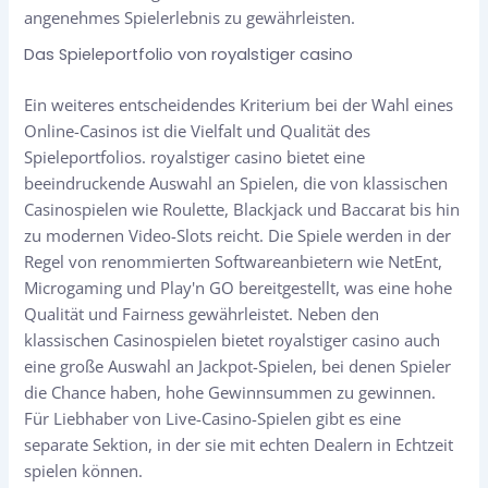
angenehmes Spielerlebnis zu gewährleisten.
Das Spieleportfolio von royalstiger casino
Ein weiteres entscheidendes Kriterium bei der Wahl eines
Online-Casinos ist die Vielfalt und Qualität des
Spieleportfolios. royalstiger casino bietet eine
beeindruckende Auswahl an Spielen, die von klassischen
Casinospielen wie Roulette, Blackjack und Baccarat bis hin
zu modernen Video-Slots reicht. Die Spiele werden in der
Regel von renommierten Softwareanbietern wie NetEnt,
Microgaming und Play'n GO bereitgestellt, was eine hohe
Qualität und Fairness gewährleistet. Neben den
klassischen Casinospielen bietet royalstiger casino auch
eine große Auswahl an Jackpot-Spielen, bei denen Spieler
die Chance haben, hohe Gewinnsummen zu gewinnen.
Für Liebhaber von Live-Casino-Spielen gibt es eine
separate Sektion, in der sie mit echten Dealern in Echtzeit
spielen können.