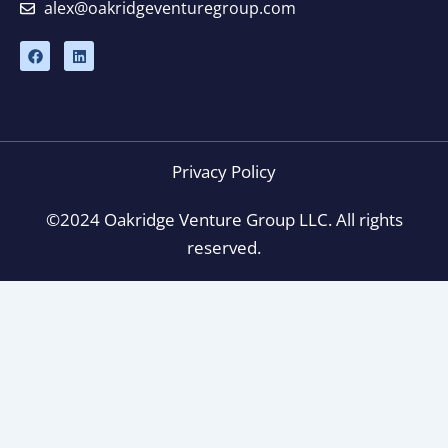
alex@oakridgeventuregroup.com
F
L
a
i
c
n
e
k
b
e
o
d
o
i
k
n
Privacy Policy
©2024 Oakridge Venture Group LLC. All rights
reserved.