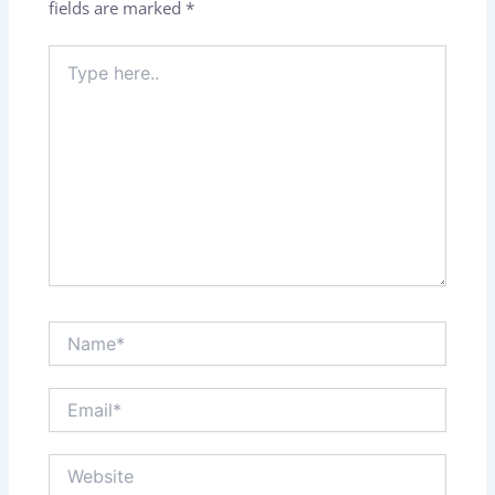
fields are marked
*
Type
here..
Name*
Email*
Website