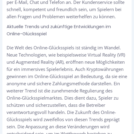
per E-Mail, Chat und Telefon an. Der Kundenservice sollte
schnell, kompetent und freundlich sein, um Spielern bei
allen Fragen und Problemen weiterhelfen zu können.
Aktuelle Trends und zukünftige Entwicklungen im
Online-Glücksspiel
Die Welt des Online-Glücksspiels ist ständig im Wandel.
Neue Technologien, wie beispielsweise Virtual Reality (VR)
und Augmented Reality (AR), eröffnen neue Möglichkeiten
für ein immersives Spielerlebnis. Auch Kryptowährungen
gewinnen im Online-Glücksspiel an Bedeutung, da sie eine
anonyme und sichere Zahlungsmethode darstellen. Ein
weiterer Trend ist die zunehmende Regulierung des
Online-Glücksspielmarktes. Dies dient dazu, Spieler zu
schützen und sicherzustellen, dass die Betreiber
verantwortungsvoll handeln. Die Zukunft des Online-
Glücksspiels wird zweifellos von diesen Trends geprägt
sein. Die Anpassung an diese Veränderungen wird
entscheidend sein, um im Wettbewerb bestehen zu