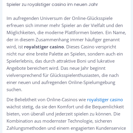
Spieler zu royalstiger casino im neuen Jahr
Im aufregenden Universum der Online-Glücksspiele
erfreuen sich immer mehr Spieler an der Vielfalt und den
Möglichkeiten, die moderne Plattformen bieten. Ein Name,
der in diesem Zusammenhang immer häufiger genannt
wird, ist
royalstiger casino
. Dieses Casino verspricht
nicht nur eine breite Palette an Spielen, sondern auch ein
Spielerlebnis, das durch attraktive Boni und lukrative
Angebote bereichert wird. Das neue Jahr beginnt
vielversprechend für Glücksspielenthusiasten, die nach
einer neuen und aufregenden Online-Spielumgebung
suchen.
Die Beliebtheit von Online-Casinos wie
royalstiger casino
wächst stetig, da sie den Komfort und die Bequemlichkeit
bieten, von überall und jederzeit spielen zu können. Die
Kombination aus modernster Technologie, sicheren
Zahlungsmethoden und einem engagierten Kundenservice