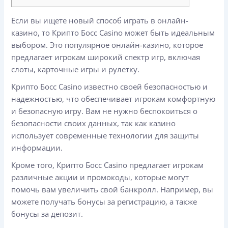
Если вы ищете новый способ играть в онлайн-
казино, то Крипто Босс Casino может быть идеальным
выбором. Это популярное онлайн-казино, которое
предлагает игрокам широкий спектр игр, включая
слоты, карточные игры и рулетку.
Крипто Босс Casino известно своей безопасностью и
надежностью, что обеспечивает игрокам комфортную
и безопасную игру. Вам не нужно беспокоиться о
безопасности своих данных, так как казино
использует современные технологии для защиты
информации.
Кроме того, Крипто Босс Casino предлагает игрокам
различные акции и промокоды, которые могут
помочь вам увеличить свой банкролл. Например, вы
можете получать бонусы за регистрацию, а также
бонусы за депозит.