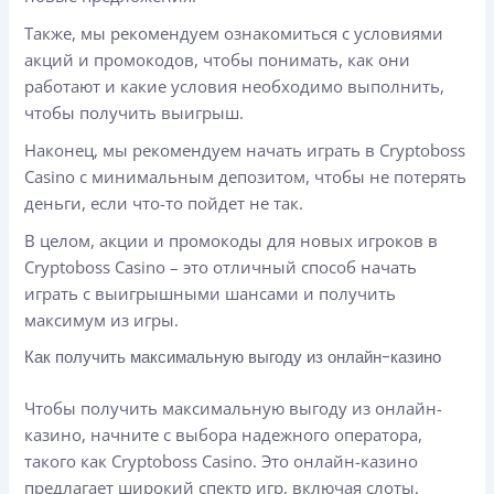
Также, мы рекомендуем ознакомиться с условиями
акций и промокодов, чтобы понимать, как они
работают и какие условия необходимо выполнить,
чтобы получить выигрыш.
Наконец, мы рекомендуем начать играть в Cryptoboss
Casino с минимальным депозитом, чтобы не потерять
деньги, если что-то пойдет не так.
В целом, акции и промокоды для новых игроков в
Cryptoboss Casino – это отличный способ начать
играть с выигрышными шансами и получить
максимум из игры.
Как получить максимальную выгоду из онлайн-казино
Чтобы получить максимальную выгоду из онлайн-
казино, начните с выбора надежного оператора,
такого как Cryptoboss Casino. Это онлайн-казино
предлагает широкий спектр игр, включая слоты,