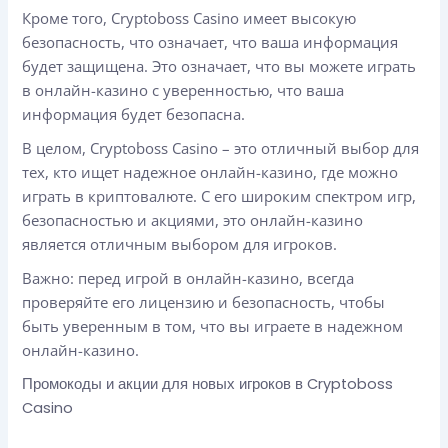
Кроме того, Cryptoboss Casino имеет высокую
безопасность, что означает, что ваша информация
будет защищена. Это означает, что вы можете играть
в онлайн-казино с уверенностью, что ваша
информация будет безопасна.
В целом, Cryptoboss Casino – это отличный выбор для
тех, кто ищет надежное онлайн-казино, где можно
играть в криптовалюте. С его широким спектром игр,
безопасностью и акциями, это онлайн-казино
является отличным выбором для игроков.
Важно: перед игрой в онлайн-казино, всегда
проверяйте его лицензию и безопасность, чтобы
быть уверенным в том, что вы играете в надежном
онлайн-казино.
Промокоды и акции для новых игроков в Cryptoboss
Casino