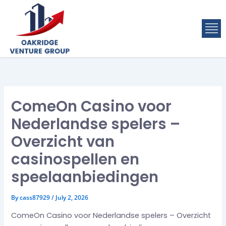
Skip
to
M
content
ComeOn Casino voor
Nederlandse spelers –
Overzicht van
casinospellen en
speelaanbiedingen
By
cass87929
/
July 2, 2026
ComeOn Casino voor Nederlandse spelers – Overzicht