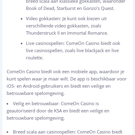
breed scala aan klassieke gokkasten, waaronder
Book of Dead, Starburst en Gonzo’s Quest.
Video gokkasten: Je kunt ook kiezen uit
verschillende video gokkasten, zoals
Thunderstruck II en Immortal Romance.
Live casinospellen: ComeOn Casino biedt ook
live casinospellen, zoals live blackjack en live
roulette.
ComeOn Casino biedt ook een mobiele app, waardoor je
kunt spelen waar je maar wilt. De app is beschikbaar voor
iOS- en Android-gebruikers en biedt een veilige en
betrouwbare spelomgeving.
Veilig en betrouwbaar: ComeOn Casino is
geautoriseerd door de KSA en biedt een veilige en
betrouwbare spelomgeving.
Breed scala aan casinospellen: ComeOn Casino biedt