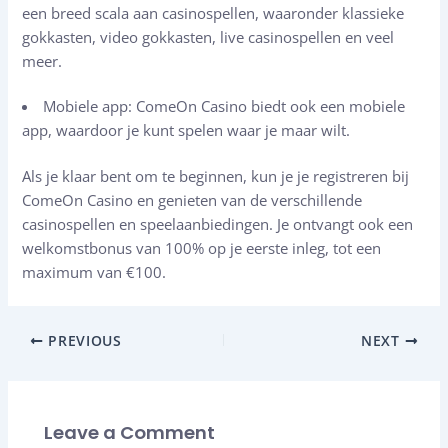
een breed scala aan casinospellen, waaronder klassieke
gokkasten, video gokkasten, live casinospellen en veel
meer.
Mobiele app: ComeOn Casino biedt ook een mobiele
app, waardoor je kunt spelen waar je maar wilt.
Als je klaar bent om te beginnen, kun je je registreren bij
ComeOn Casino en genieten van de verschillende
casinospellen en speelaanbiedingen. Je ontvangt ook een
welkomstbonus van 100% op je eerste inleg, tot een
maximum van €100.
PREVIOUS
NEXT
Leave a Comment