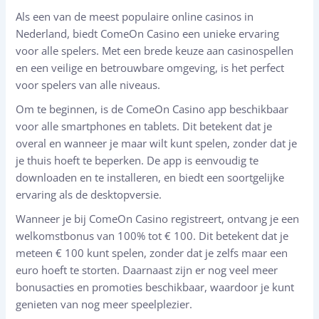
Als een van de meest populaire online casinos in
Nederland, biedt ComeOn Casino een unieke ervaring
voor alle spelers. Met een brede keuze aan casinospellen
en een veilige en betrouwbare omgeving, is het perfect
voor spelers van alle niveaus.
Om te beginnen, is de ComeOn Casino app beschikbaar
voor alle smartphones en tablets. Dit betekent dat je
overal en wanneer je maar wilt kunt spelen, zonder dat je
je thuis hoeft te beperken. De app is eenvoudig te
downloaden en te installeren, en biedt een soortgelijke
ervaring als de desktopversie.
Wanneer je bij ComeOn Casino registreert, ontvang je een
welkomstbonus van 100% tot € 100. Dit betekent dat je
meteen € 100 kunt spelen, zonder dat je zelfs maar een
euro hoeft te storten. Daarnaast zijn er nog veel meer
bonusacties en promoties beschikbaar, waardoor je kunt
genieten van nog meer speelplezier.