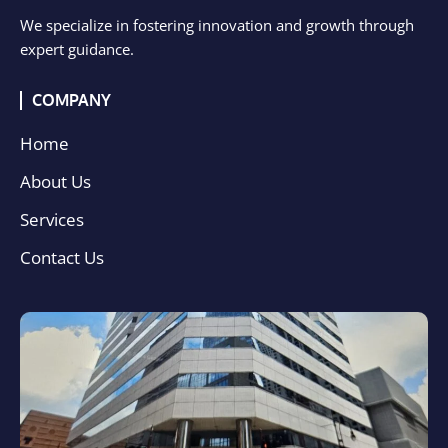
We specialize in fostering innovation and growth through
expert guidance.
COMPANY
Home
About Us
Services
Contact Us