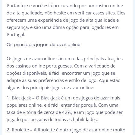
Portanto, se você está procurando por um casino online
de alta qualidade, não hesite em verificar esses sites. Eles
oferecem uma experiência de jogo de alta qualidade e
segurança, e são uma ótima opção para jogadores em
Portugal.
Os principais jogos de azar online
Os jogos de azar online são uma das principais atrações
dos casinos online portugueses. Com a variedade de
opções disponíveis, é fácil encontrar um jogo que se
adapte às suas preferências e estilo de jogo. Aqui estão
alguns dos principais jogos de azar online:
1. Blackjack – O Blackjack é um dos jogos de azar mais
populares online, e é fácil entender porquê. Com uma
taxa de vitória de cerca de 42%, é um jogo que pode ser
jogado por pessoas de todas as habilidades.
2. Roulette – A Roulette é outro jogo de azar online muito