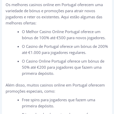
Os melhores casinos online em Portugal oferecem uma
variedade de bónus e promoções para atrair novos
jogadores e reter os existentes. Aqui estão algumas das
melhores ofertas:
O Melhor Casino Online Portugal oferece um
bónus de 100% até €500 para novos jogadores.
O Casino de Portugal oferece um bónus de 200%
até €1.000 para jogadores regulares.
O Casino Online Portugal oferece um bónus de
50% até €200 para jogadores que fazem uma
primeira depósito.
Além disso, muitos casinos online em Portugal oferecem
promoções especiais, como:
Free spins para jogadores que fazem uma
primeira depósito.