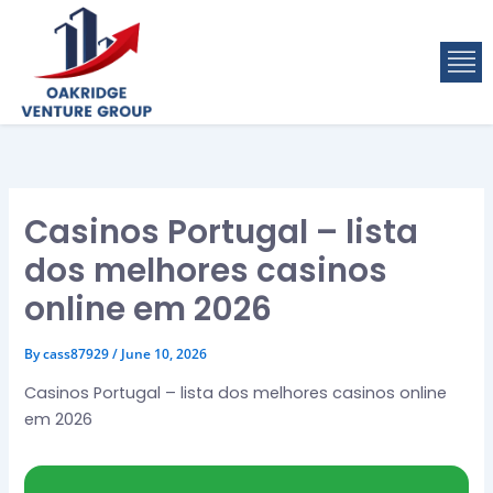
Skip
to
M
content
Casinos Portugal – lista
dos melhores casinos
online em 2026
By
cass87929
/
June 10, 2026
Casinos Portugal – lista dos melhores casinos online
em 2026