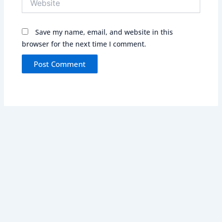
Save my name, email, and website in this
browser for the next time I comment.