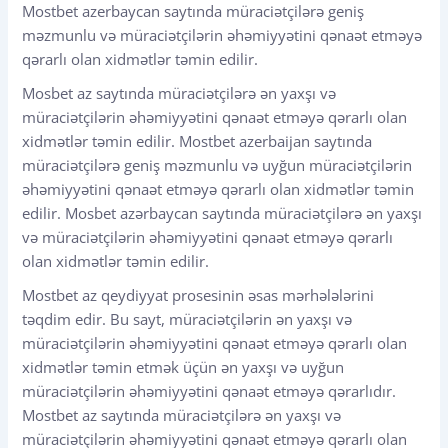
Mostbet azerbaycan saytında müraciətçilərə geniş
məzmunlu və müraciətçilərin əhəmiyyətini qənaət etməyə
qərarlı olan xidmətlər təmin edilir.
Mosbet az saytında müraciətçilərə ən yaxşı və
müraciətçilərin əhəmiyyətini qənaət etməyə qərarlı olan
xidmətlər təmin edilir. Mostbet azerbaijan saytında
müraciətçilərə geniş məzmunlu və uyğun müraciətçilərin
əhəmiyyətini qənaət etməyə qərarlı olan xidmətlər təmin
edilir. Mosbet azərbaycan saytında müraciətçilərə ən yaxşı
və müraciətçilərin əhəmiyyətini qənaət etməyə qərarlı
olan xidmətlər təmin edilir.
Mostbet az qeydiyyat prosesinin əsas mərhələlərini
təqdim edir. Bu sayt, müraciətçilərin ən yaxşı və
müraciətçilərin əhəmiyyətini qənaət etməyə qərarlı olan
xidmətlər təmin etmək üçün ən yaxşı və uyğun
müraciətçilərin əhəmiyyətini qənaət etməyə qərarlıdır.
Mostbet az saytında müraciətçilərə ən yaxşı və
müraciətçilərin əhəmiyyətini qənaət etməyə qərarlı olan