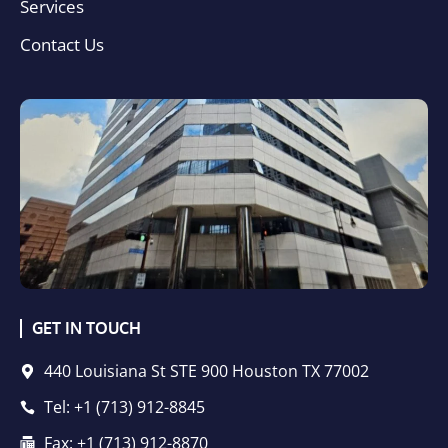
Services
Contact Us
GET IN TOUCH
440 Louisiana St STE 900 Houston TX 77002
Tel: +1 (713) 912-8845
Fax: +1 (713) 912-8870