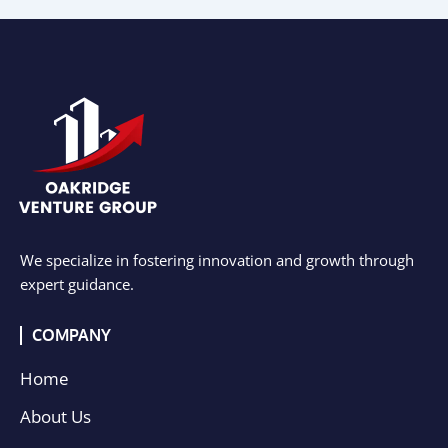
We specialize in fostering innovation and growth through
expert guidance.
COMPANY
Home
About Us