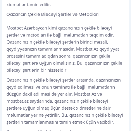
xidmətlər təmin edilir.
Qazancın Çekilə Biləcəyi Şərtlər və Metodları
Mostbet Azərbaycan kimi qazancınızın çəkilə biləcəyi
şərtlər və metodları ilə bağlı məlumatları təqdim edir.
Qazancınızın çəkilə biləcəyi şərtlərin birinci məsali,
qeydiyyatınızın tamamlanmasıdır. Mostbet Az qeydiyyat
prosesini tamamladıqdan sonra, qazancınızın çəkilə
biləcəyi şərtlərə uyğun olmalısınız. Bu, qazancınızın çəkilə
biləcəyi şərtlərin bir hissəsidir.
Qazancınızın çəkilə biləcəyi şərtlər arasında, qazancınızın
qeyd edilməsi və onun təminatı ilə bağlı məlumatların
düzgün daxil edilməsi də yer alır. Mostbet Az və
mostbet.az saytlarında, qazancınızın çəkilə biləcəyi
şərtlərə uyğun olmaq üçün dəstək xidmətlərinə dair
məlumatlar yerinə yetirilir. Bu, qazancınızın çəkilə biləcəyi
şərtlərin tamamlanmasını təmin etmək üçün vacibdir.