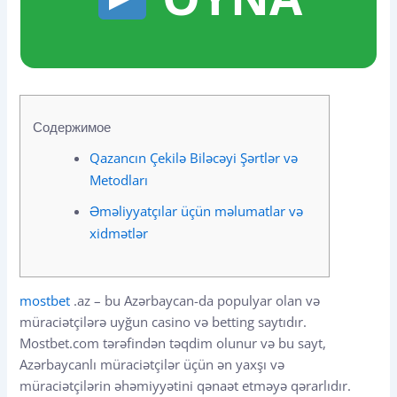
Содержимое
Qazancın Çekilə Biləcəyi Şərtlər və
Metodları
Əməliyyatçılar üçün məlumatlar və
xidmətlər
mostbet
.az – bu Azərbaycan-da populyar olan və
müraciətçilərə uyğun casino və betting saytıdır.
Mostbet.com tərəfindən təqdim olunur və bu sayt,
Azərbaycanlı müraciətçilər üçün ən yaxşı və
müraciətçilərin əhəmiyyətini qənaət etməyə qərarlıdır.