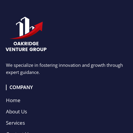
We specialize in fostering innovation and growth through
expert guidance.
COMPANY
Home
About Us
Services