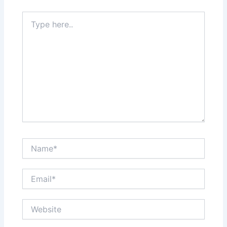
Type
here..
Name*
Email*
Website