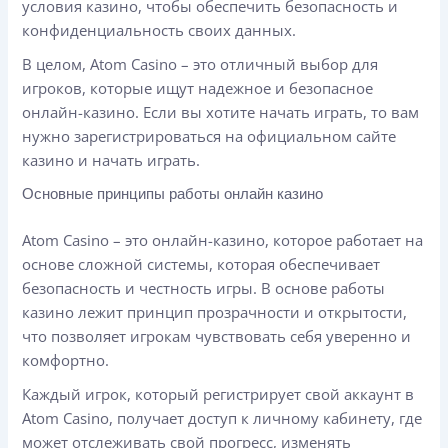
условия казино, чтобы обеспечить безопасность и
конфиденциальность своих данных.
В целом, Atom Casino – это отличный выбор для
игроков, которые ищут надежное и безопасное
онлайн-казино. Если вы хотите начать играть, то вам
нужно зарегистрироваться на официальном сайте
казино и начать играть.
Основные принципы работы онлайн казино
Atom Casino – это онлайн-казино, которое работает на
основе сложной системы, которая обеспечивает
безопасность и честность игры. В основе работы
казино лежит принцип прозрачности и открытости,
что позволяет игрокам чувствовать себя уверенно и
комфортно.
Каждый игрок, который регистрирует свой аккаунт в
Atom Casino, получает доступ к личному кабинету, где
может отслеживать свой прогресс, изменять