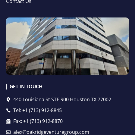
Contact Us
GET IN TOUCH
440 Louisiana St STE 900 Houston TX 77002
Tel: +1 (713) 912-8845
Fax: +1 (713) 912-8870
alex@oakridgeventuregroup.com