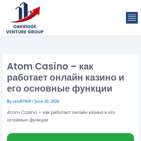
Skip
to
M
content
Atom Casino – как
работает онлайн казино и
его основные функции
By
cass87929
/
June 20, 2026
Atom Casino – как работает онлайн казино и его
основные функции