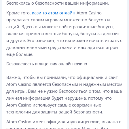
беспокоясь о безопасности вашей информации.
Кроме того,
казино атом онлайн
Atom Casino
предлагает своим игрокам множество бонусов и
акций. Здесь вы можете найти различные бонусы,
включая приветственные бонусы, бонусы за депозит
и другие. Это означает, что вы можете начать играть с
дополнительными средствами и насладиться игрой
еще больше.
Безопасность и лицензия онлайн казино
Важно, чтобы вы понимали, что официальный сайт
Atom Casino является безопасным и надежным местом
для игры. Вам не нужно беспокоиться о том, что ваша
личная информация будет нарушена, потому что
Atom Casino использует самые современные
технологии для защиты вашей безопасности.
Atom Casino имеет официальную лицензию, выдана в
соответствии с законодательством Мальты. Это