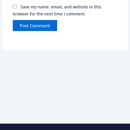
Save my name, email, and website in this
browser for the next time I comment.