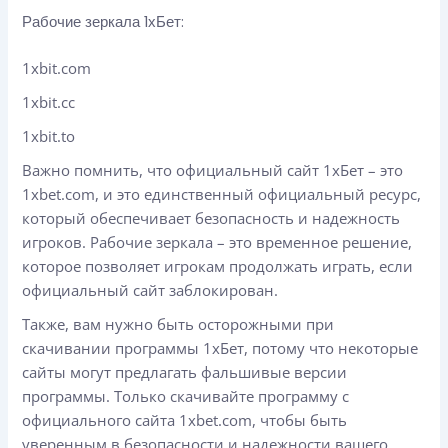
Рабочие зеркала 1хБет:
1xbit.com
1xbit.cc
1xbit.to
Важно помнить, что официальный сайт 1хБет – это
1xbet.com, и это единственный официальный ресурс,
который обеспечивает безопасность и надежность
игроков. Рабочие зеркала – это временное решение,
которое позволяет игрокам продолжать играть, если
официальный сайт заблокирован.
Также, вам нужно быть осторожными при
скачивании программы 1хБет, потому что некоторые
сайты могут предлагать фальшивые версии
программы. Только скачивайте программу с
официального сайта 1xbet.com, чтобы быть
уверенным в безопасности и надежности вашего