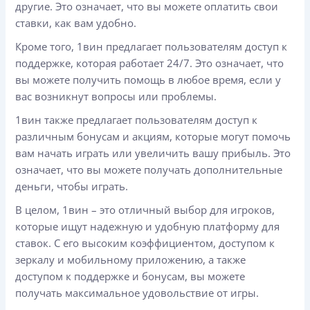
другие. Это означает, что вы можете оплатить свои
ставки, как вам удобно.
Кроме того, 1вин предлагает пользователям доступ к
поддержке, которая работает 24/7. Это означает, что
вы можете получить помощь в любое время, если у
вас возникнут вопросы или проблемы.
1вин также предлагает пользователям доступ к
различным бонусам и акциям, которые могут помочь
вам начать играть или увеличить вашу прибыль. Это
означает, что вы можете получать дополнительные
деньги, чтобы играть.
В целом, 1вин – это отличный выбор для игроков,
которые ищут надежную и удобную платформу для
ставок. С его высоким коэффициентом, доступом к
зеркалу и мобильному приложению, а также
доступом к поддержке и бонусам, вы можете
получать максимальное удовольствие от игры.