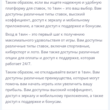
Таким образом, если вы ищете надежную и удобную
платформу для ставок, то 1вин – это ваш выбор. Вам
доступны различные типы ставок, высокий
коэффициент, доступ к зеркалу и мобильному
приложению, а также доступ к поддержке и бонусам.
Вход в 1вин – это первый шаг к получению
максимального удовольствия от игры. Вам доступны
различные типы ставок, включая спортивные,
киберспорт и лото. Вам также доступны различные
опции для оплаты и доступ к поддержке, которая
работает 24/7.
Таким образом, не откладывайте визит в 1вин. Вам
доступны различные преимущества, которые могут
помочь вам начать играть или увеличить вашу
прибыль. Вам доступны высокий коэффициент,
доступ к зеркалу и мобильному приложению, а также
доступ к поддержке и бонусам.