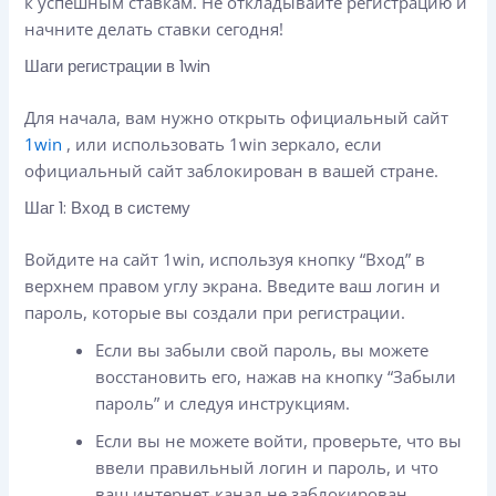
к успешным ставкам. Не откладывайте регистрацию и
начните делать ставки сегодня!
Шаги регистрации в 1win
Для начала, вам нужно открыть официальный сайт
1win
, или использовать 1win зеркало, если
официальный сайт заблокирован в вашей стране.
Шаг 1: Вход в систему
Войдите на сайт 1win, используя кнопку “Вход” в
верхнем правом углу экрана. Введите ваш логин и
пароль, которые вы создали при регистрации.
Если вы забыли свой пароль, вы можете
восстановить его, нажав на кнопку “Забыли
пароль” и следуя инструкциям.
Если вы не можете войти, проверьте, что вы
ввели правильный логин и пароль, и что
ваш интернет-канал не заблокирован.