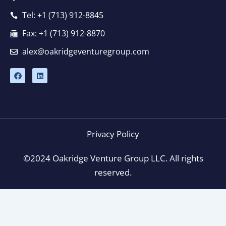
Tel: +1 (713) 912-8845
Fax: +1 (713) 912-8870
alex@oakridgeventuregroup.com
F
L
a
i
c
n
e
k
b
e
o
d
o
i
k
n
Privacy Policy
©2024 Oakridge Venture Group LLC. All rights
reserved.