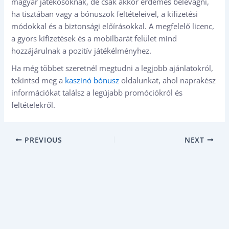
magyar játékosoknak, de csak akkor érdemes belevágni,
ha tisztában vagy a bónuszok feltételeivel, a kifizetési
módokkal és a biztonsági előírásokkal. A megfelelő licenc,
a gyors kifizetések és a mobilbarát felület mind
hozzájárulnak a pozitív játékélményhez.
Ha még többet szeretnél megtudni a legjobb ajánlatokról,
tekintsd meg a
kaszinó bónusz
oldalunkat, ahol naprakész
információkat találsz a legújabb promóciókról és
feltételekről.
PREVIOUS
NEXT