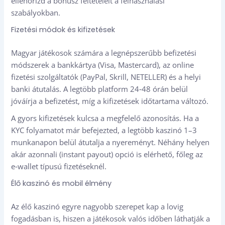
ellenőrizd a bónusz feltételeit a felhasználási
szabályokban.
Fizetési módok és kifizetések
Magyar játékosok számára a legnépszerűbb befizetési
módszerek a bankkártya (Visa, Mastercard), az online
fizetési szolgáltatók (PayPal, Skrill, NETELLER) és a helyi
banki átutalás. A legtöbb platform 24‑48 órán belül
jóváírja a befizetést, míg a kifizetések időtartama változó.
A gyors kifizetések kulcsa a megfelelő azonosítás. Ha a
KYC folyamatot már befejezted, a legtöbb kaszinó 1–3
munkanapon belül átutalja a nyereményt. Néhány helyen
akár azonnali (instant payout) opció is elérhető, főleg az
e‑wallet típusú fizetéseknél.
Élő kaszinó és mobil élmény
Az élő kaszinó egyre nagyobb szerepet kap a lovig
fogadásban is, hiszen a játékosok valós időben láthatják a