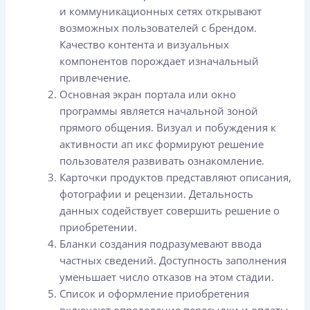
и коммуникационных сетях открывают
возможных пользователей с брендом.
Качество контента и визуальных
компонентов порождает изначальный
привлечение.
Основная экран портала или окно
программы является начальной зоной
прямого общения. Визуал и побуждения к
активности ап икс формируют решение
пользователя развивать ознакомление.
Карточки продуктов представляют описания,
фотографии и рецензии. Детальность
данных содействует совершить решение о
приобретении.
Бланки создания подразумевают ввода
частных сведений. Доступность заполнения
уменьшает число отказов на этом стадии.
Список и оформление приобретения
включают определение пересылки и оплаты.