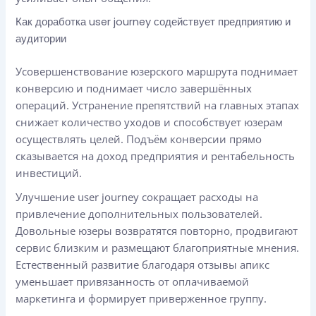
Как доработка user journey содействует предприятию и
аудитории
Усовершенствование юзерского маршрута поднимает
конверсию и поднимает число завершённых
операций. Устранение препятствий на главных этапах
снижает количество уходов и способствует юзерам
осуществлять целей. Подъём конверсии прямо
сказывается на доход предприятия и рентабельность
инвестиций.
Улучшение user journey сокращает расходы на
привлечение дополнительных пользователей.
Довольные юзеры возвратятся повторно, продвигают
сервис близким и размещают благоприятные мнения.
Естественный развитие благодаря отзывы апикс
уменьшает привязанность от оплачиваемой
маркетинга и формирует приверженное группу.