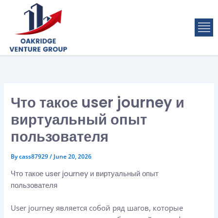
Skip
to
M
content
Что такое user journey и
виртуальный опыт
пользователя
By
cass87929
/
June 20, 2026
Что такое user journey и виртуальный опыт
пользователя
User journey является собой ряд шагов, которые