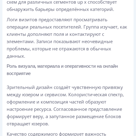
схем для различных сегментов up x способствует
обнаружить барьеры определённых категорий.
Логи визитов предоставляют просматривать
операции реальных посетителей. Группа изучает, как
клиенты дополняют поля и контактируют с
элементами. Записи показывают неочевидные
проблемы, которые не отражаются в обычных
данных.
Роль визуала, материала и оперативности на онлайн
восприятие
Зрительный дизайн создаёт чувственную привязку
между юзером и сервисом. Колористическая спектр,
оформление и композиция частей образуют
настроение ресурса. Согласованное представление
формирует веру, а запутанное размещение блоков
отвращает юзеров.
Качество содержимого формирует важность