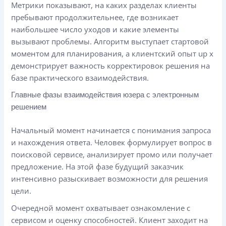
Метрики показывают, на каких разделах клиенты
пребывают продолжительнее, где возникает
наибольшее число уходов и какие элементы
вызывают проблемы. Алгоритм выступает стартовой
моментом для планирования, а клиентский опыт up x
демонстрирует важность корректировок решения на
базе практического взаимодействия.
Главные фазы взаимодействия юзера с электронным
решением
Начальный момент начинается с понимания запроса
и нахождения ответа. Человек формулирует вопрос в
поисковой сервисе, анализирует промо или получает
предложение. На этой фазе будущий заказчик
интенсивно разыскивает возможности для решения
цели.
Очередной момент охватывает ознакомление с
сервисом и оценку способностей. Клиент заходит на