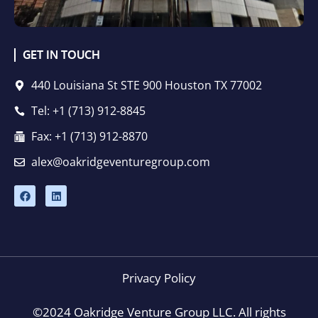
GET IN TOUCH
440 Louisiana St STE 900 Houston TX 77002
Tel: +1 (713) 912-8845
Fax: +1 (713) 912-8870
alex@oakridgeventuregroup.com
F
L
a
i
c
n
e
k
b
e
o
d
o
i
k
n
Privacy Policy
©2024 Oakridge Venture Group LLC. All rights