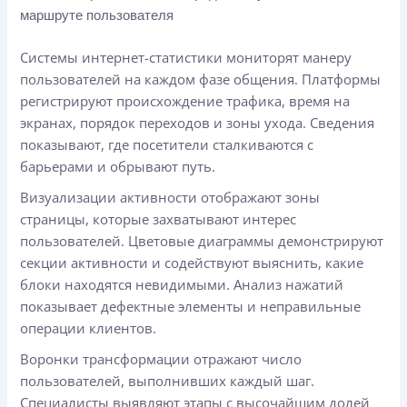
маршруте пользователя
Системы интернет-статистики мониторят манеру
пользователей на каждом фазе общения. Платформы
регистрируют происхождение трафика, время на
экранах, порядок переходов и зоны ухода. Сведения
показывают, где посетители сталкиваются с
барьерами и обрывают путь.
Визуализации активности отображают зоны
страницы, которые захватывают интерес
пользователей. Цветовые диаграммы демонстрируют
секции активности и содействуют выяснить, какие
блоки находятся невидимыми. Анализ нажатий
показывает дефектные элементы и неправильные
операции клиентов.
Воронки трансформации отражают число
пользователей, выполнивших каждый шаг.
Специалисты выявляют этапы с высочайшим долей