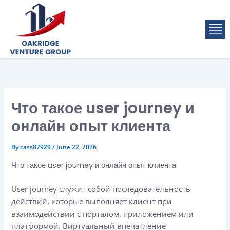
Skip
to
M
content
Что такое user journey и
онлайн опыт клиента
By
cass87929
/
June 22, 2026
Что такое user journey и онлайн опыт клиента
User journey служит собой последовательность
действий, которые выполняет клиент при
взаимодействии с порталом, приложением или
платформой. Виртуальный впечатление