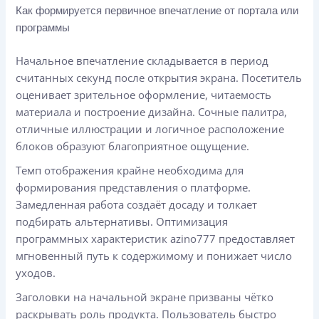
Как формируется первичное впечатление от портала или
программы
Начальное впечатление складывается в период
считанных секунд после открытия экрана. Посетитель
оценивает зрительное оформление, читаемость
материала и построение дизайна. Сочные палитра,
отличные иллюстрации и логичное расположение
блоков образуют благоприятное ощущение.
Темп отображения крайне необходима для
формирования представления о платформе.
Замедленная работа создаёт досаду и толкает
подбирать альтернативы. Оптимизация
программных характеристик azino777 предоставляет
мгновенный путь к содержимому и понижает число
уходов.
Заголовки на начальной экране призваны чётко
раскрывать роль продукта. Пользователь быстро