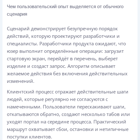
Чем пользовательский опыт выделяется от обычного
сценария
Сценарий демонстрирует безупречную порядок
действий, которую проектируют разработчики и
специалисты. Разработчики продукта ожидают, что
юзер выполнит определённые операции: загрузит
стартовую экран, перейдёт в перечень, выберет
изделие и создаст запрос. Алгоритм описывает
желаемое действия без включения действительных
изменений.
Клиентский процесс отражает действительные шаги
людей, которые регулярно не согласуются с
намеченными. Пользователи перескакивают шаги,
откатываются обратно, создают несколько табов или
уходят портал на середине процесса. Практический
маршрут охватывает сбои, остановки и нетипичные
поступки клиентов.