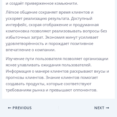
и создаёт приверженное комьюнити.
Лёгкое общение сохраняет время клиентов и
ускоряет реализацию результата. Доступный
интерфейс, скорая отображение и продуманная
компоновка позволяют реализовывать вопросы без
избыточных затрат. Экономия минут усиливает
удовлетворённость и порождает позитивное
впечатление о компании.
Изучение пути пользователя позволяет организации
яснее улавливать ожидания пользователей.
Информация о манере клиентов раскрывают вкусы и
прогнозы клиентов. Знание клиентов помогает
создавать продукты, которые соответствуют
требованиям рынка и превышают оппонентов.
PREVIOUS
NEXT