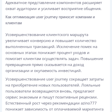
Адекватное представление компонентов расширяет
охват аудитории и усиливает восприятие общения.
Как оптимизация user journey приносит компании и
клиентам
Усовершенствование клиентского маршрута
увеличивает конверсию и повышает количество
выполненных транзакций. Исключение помех на
основных этапах понижает процент уходов и
помогает клиентам осуществлять задач. Повышение
превращения прямо сказывается на доход
организации и окупаемость инвестиций.
Усовершенствование user journey сокращает затраты
на приобретение новых пользователей. Лояльные
пользователи возвращаются вновь, предлагают
сервис знакомым и пишут позитивные рецензии.
Естественный рост через рекомендации azino777
понижает зависимость от оплачиваемой маркетинга