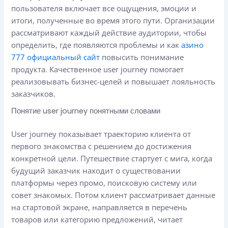
пользователя включает все ощущения, эмоции и
итоги, полученные во время этого пути. Организации
рассматривают каждый действие аудитории, чтобы
определить, где появляются проблемы и как
азино
777 официальный сайт
повысить понимание
продукта. Качественное user journey помогает
реализовывать бизнес-целей и повышает лояльность
заказчиков.
Понятие user journey понятными словами
User journey показывает траекторию клиента от
первого знакомства с решением до достижения
конкретной цели. Путешествие стартует с мига, когда
будущий заказчик находит о существовании
платформы через промо, поисковую систему или
совет знакомых. Потом клиент рассматривает данные
на стартовой экране, направляется в перечень
товаров или категорию предложений, читает