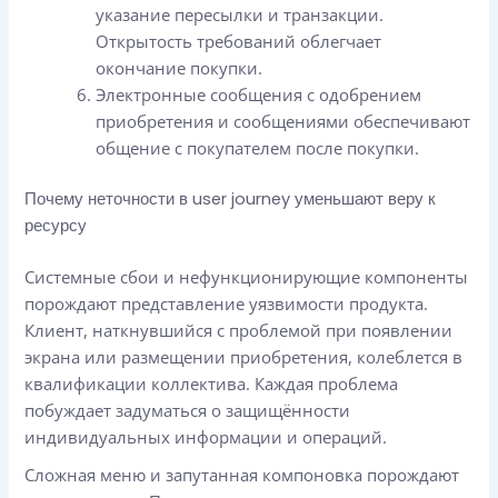
указание пересылки и транзакции.
Открытость требований облегчает
окончание покупки.
Электронные сообщения с одобрением
приобретения и сообщениями обеспечивают
общение с покупателем после покупки.
Почему неточности в user journey уменьшают веру к
ресурсу
Системные сбои и нефункционирующие компоненты
порождают представление уязвимости продукта.
Клиент, наткнувшийся с проблемой при появлении
экрана или размещении приобретения, колеблется в
квалификации коллектива. Каждая проблема
побуждает задуматься о защищённости
индивидуальных информации и операций.
Сложная меню и запутанная компоновка порождают