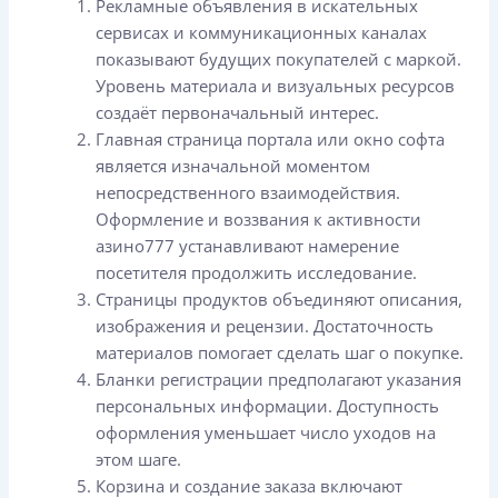
Рекламные объявления в искательных
сервисах и коммуникационных каналах
показывают будущих покупателей с маркой.
Уровень материала и визуальных ресурсов
создаёт первоначальный интерес.
Главная страница портала или окно софта
является изначальной моментом
непосредственного взаимодействия.
Оформление и воззвания к активности
азино777 устанавливают намерение
посетителя продолжить исследование.
Страницы продуктов объединяют описания,
изображения и рецензии. Достаточность
материалов помогает сделать шаг о покупке.
Бланки регистрации предполагают указания
персональных информации. Доступность
оформления уменьшает число уходов на
этом шаге.
Корзина и создание заказа включают