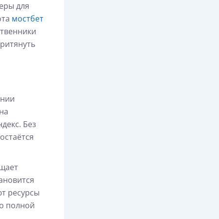
еры для
ота
мостбет
ственники
притянуть
ении
 на
декс. Без
остаётся
ащает
тановится
ют ресурсы
до полной