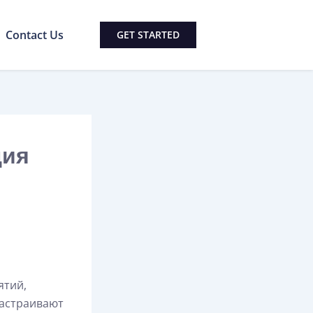
Contact Us
GET STARTED
ция
ятий,
настраивают