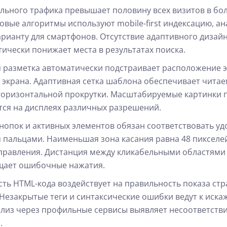
льного трафика превышает половину всех визитов в бо
овые алгоритмы используют mobile-first индексацию, а
арианту для смартфонов. Отсутствие адаптивного дизай
тически понижает места в результатах поиска.
 разметка автоматически подстраивает расположение 
 экрана. Адаптивная сетка шаблона обеспечивает чита
 горизонтальной прокрутки. Масштабируемые картинки 
ся на дисплеях различных разрешений.
нопок и активных элементов обязан соответствовать уд
 пальцами. Наименьшая зона касания равна 48 пикселе
правления. Дистанция между кликабельными областями
щает ошибочные нажатия.
ть HTML-кода воздействует на правильность показа стр
 Незакрытые теги и синтаксические ошибки ведут к иск
ализ через профильные сервисы выявляет несоответств
.