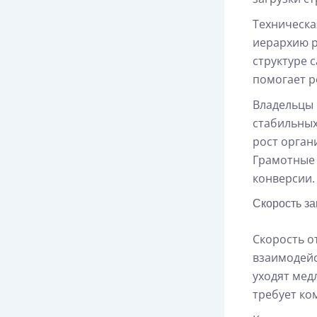
Техническа
иерархию р
структуре 
помогает р
Владельцы 
стабильных
рост орган
Грамотные 
конверсии.
Скорость за
Скорость о
взаимодейс
уходят мед
требует ко