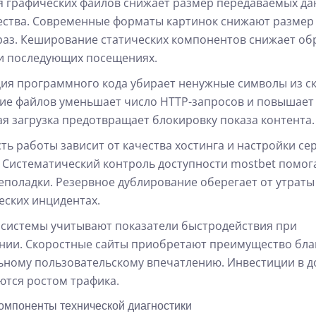
 графических файлов снижает размер передаваемых да
ества. Современные форматы картинок снижают размер
раз. Кеширование статических компонентов снижает об
и последующих посещениях.
я программного кода убирает ненужные символы из ск
е файлов уменьшает число HTTP-запросов и повышает 
я загрузка предотвращает блокировку показа контента.
ть работы зависит от качества хостинга и настройки се
 Систематический контроль доступности mostbet помог
еполадки. Резервное дублирование оберегает от утраты
еских инцидентах.
системы учитывают показатели быстродействия при
ии. Скоростные сайты приобретают преимущество бла
ному пользовательскому впечатлению. Инвестиции в д
тся ростом трафика.
омпоненты технической диагностики