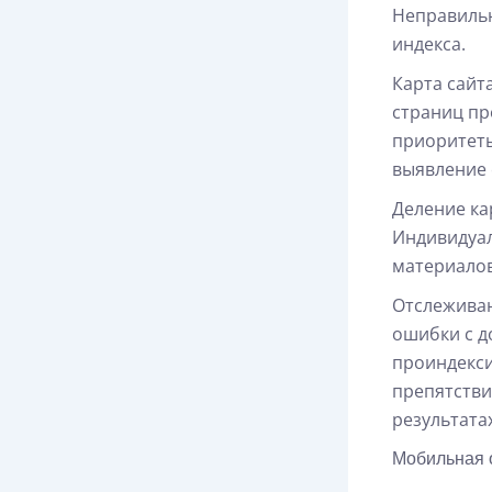
Неправильн
индекса.
Карта сайт
страниц пр
приоритеты
выявление 
Деление ка
Индивидуал
материалов
Отслеживан
ошибки с д
проиндекси
препятстви
результатах
Мобильная 