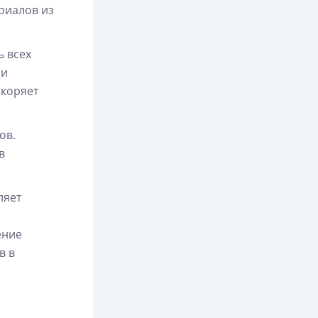
риалов из
ь всех
 и
скоряет
ов.
в
ляет
ение
в в