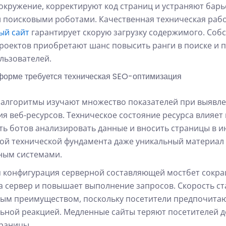
окружение, корректируют код страниц и устраняют барь
 поисковыми роботами. Качественная техническая раб
ый сайт
гарантирует скорую загрузку содержимого. Соб
роектов приобретают шанс повысить ранги в поиске и 
льзователей.
форме требуется техническая SEO-оптимизация
алгоритмы изучают множество показателей при выявл
ия веб-ресурсов. Техническое состояние ресурса влияет
ь ботов анализировать данные и вносить страницы в ин
ой технической фундамента даже уникальный материал 
ным системами.
 конфигурация серверной составляющей мостбет сокр
а сервер и повышает выполнение запросов. Скорость с
ым преимуществом, поскольку посетители предпочита
ьной реакцией. Медленные сайты теряют посетителей 
траницы.