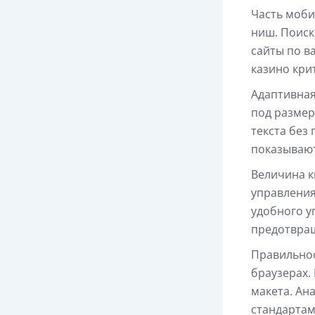
Часть моби
ниш. Поиск
сайты по в
казино кри
Адаптивная
под размер
текста без
показывают
Величина к
управления
удобного у
предотвра
Правильнос
браузерах.
макета. Ан
стандартам