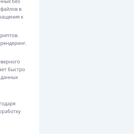
нных без
 файлов в
ращения к
риптов.
рендеринг.
рверного
ает быстро
 данных
годаря
оработку