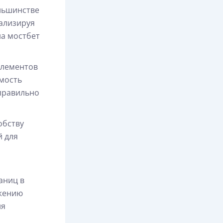
льшинстве
нализируя
на мостбет
элементов
емость
правильно
обству
й для
аниц в
ажению
ия