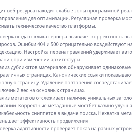
ит веб-ресурса находит слабые зоны программной реал
аправления для оптимизации. Регулярная проверка мос
живать техническое качество платформы.
оверка кода отклика сервера выявляет корректность в
просов. Ошибки 404 и 500 отрицательно воздействуют н
дексацию. Настройка перенаправлений удерживает авт
раниц при изменении архитектуры.
ализ дубликатов материалов обнаруживает одинаковые
 различных страницах. Канонические ссылки показываю
новную страницу. Удаление повторения сосредотачивае
ылочный вес на основных страницах.
ализ метатегов отслеживает наличие уникальных заголо
исаний. Корректные метаданные мостбет казино улучш
икабельность сниппетов в выдаче поиска. Нехватка мета
еньшает эффективность продвижения.
оверка адаптивности проверяет показ на разных устрой