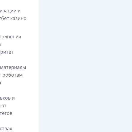
изации и
тбет казино
ыполнения
а
оритет
 материалы
т роботам
т
вков и
ают
тегов
ствах.