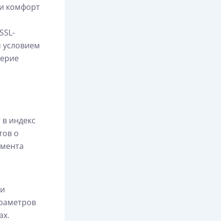
 и комфорт
SSL-
м условием
верие
 в индекс
тов о
умента
 и
араметров
ах.