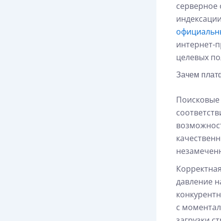
серверное 
индексации
официальн
интернет-п
целевых по
Зачем плат
Поисковые 
соответств
возможност
качественн
незамечен
Корректная
давление н
конкурентн
с моментал
загрузки с