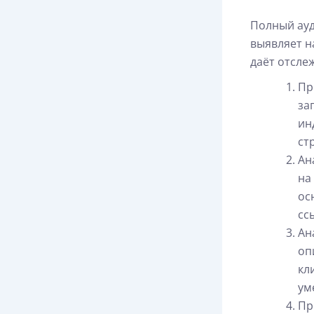
Полный ауд
выявляет н
даёт отсле
Пр
за
ин
ст
Ан
на
ос
сс
Ан
оп
кл
ум
Пр