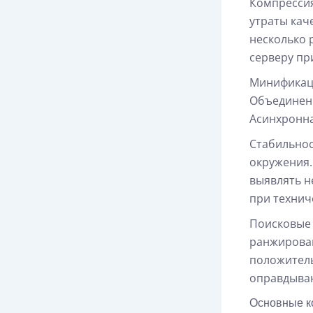
Компрессия
утраты кач
несколько 
серверу пр
Минификаци
Объединени
Асинхронна
Стабильнос
окружения.
выявлять н
при технич
Поисковые 
ранжирован
положитель
оправдываю
Основные к