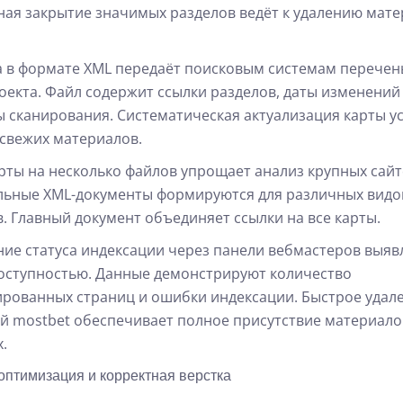
ая закрытие значимых разделов ведёт к удалению мате
а в формате XML передаёт поисковым системам перечен
оекта. Файл содержит ссылки разделов, даты изменений
 сканирования. Систематическая актуализация карты у
свежих материалов.
рты на несколько файлов упрощает анализ крупных сайт
ьные XML-документы формируются для различных видо
. Главный документ объединяет ссылки на все карты.
ие статуса индексации через панели вебмастеров выяв
оступностью. Данные демонстрируют количество
рованных страниц и ошибки индексации. Быстрое удал
й mostbet обеспечивает полное присутствие материало
.
оптимизация и корректная верстка