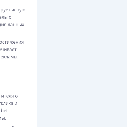
ирует ясную
алы о
ция данных
достижения
ечивает
рекламы.
тителя от
клика и
tbet
мы.