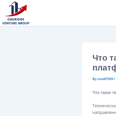
Skip
to
content
Что т
плат
By
cass87929
/
Что такое 
Техническа
направленн