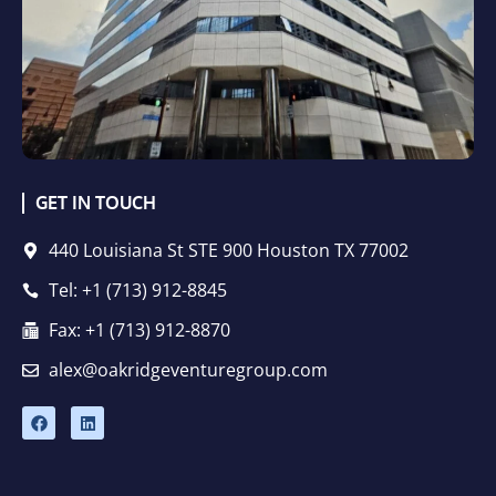
GET IN TOUCH
440 Louisiana St STE 900 Houston TX 77002
Tel: +1 (713) 912-8845
Fax: +1 (713) 912-8870
alex@oakridgeventuregroup.com
F
L
a
i
c
n
e
k
b
e