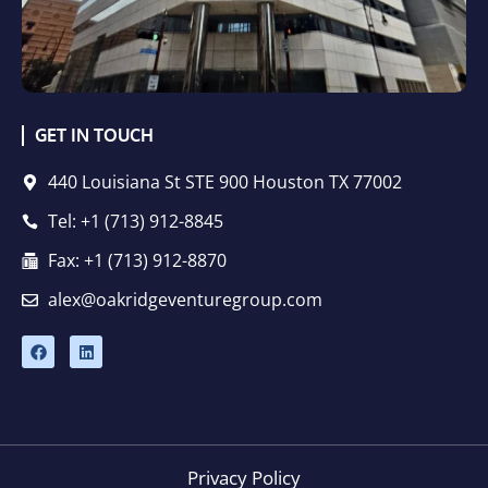
GET IN TOUCH
440 Louisiana St STE 900 Houston TX 77002
Tel: +1 (713) 912-8845
Fax: +1 (713) 912-8870
alex@oakridgeventuregroup.com
F
L
a
i
c
n
e
k
b
e
o
d
o
i
k
n
Privacy Policy